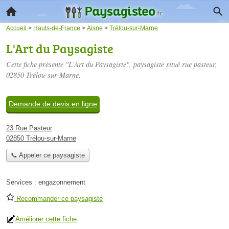
Accueil
>
Hauts-de-France
>
Aisne
>
Trélou-sur-Marne
L'Art du Paysagiste
Cette fiche présente "L'Art du Paysagiste", paysagiste situé
rue pasteur
,
02850 Trélou-sur-Marne.
Demande de devis en ligne
23 Rue Pasteur
02850 Trélou-sur-Marne
📞 Appeler ce paysagiste
Services :
engazonnement
Recommander ce paysagiste
Améliorer cette fiche