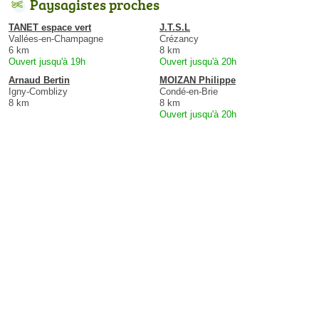
Paysagistes proches
TANET espace vert
J.T.S.L
Vallées-en-Champagne
Crézancy
6 km
8 km
Ouvert jusqu'à 19h
Ouvert jusqu'à 20h
Arnaud Bertin
MOIZAN Philippe
Igny-Comblizy
Condé-en-Brie
8 km
8 km
Ouvert jusqu'à 20h