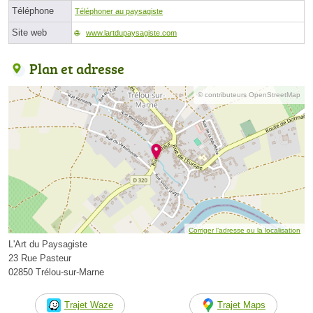
Téléphone
Téléphoner au paysagiste
Site web
www.lartdupaysagiste.com
Plan et adresse
© contributeurs OpenStreetMap
Corriger l’adresse ou la localisation
L'Art du Paysagiste
23 Rue Pasteur
02850 Trélou-sur-Marne
Trajet Waze
Trajet Maps