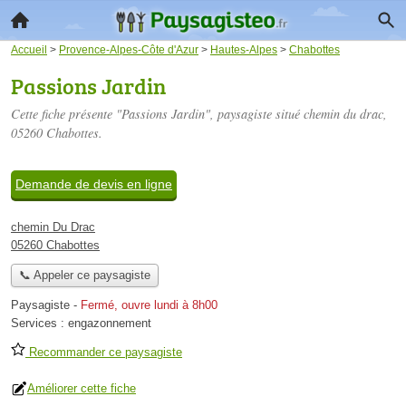
Accueil
>
Provence-Alpes-Côte d'Azur
>
Hautes-Alpes
>
Chabottes
Passions Jardin
Cette fiche présente "Passions Jardin", paysagiste situé
chemin du drac
,
05260 Chabottes.
Demande de devis en ligne
chemin Du Drac
05260 Chabottes
📞 Appeler ce paysagiste
Paysagiste
-
Fermé, ouvre lundi à 8h00
Services :
engazonnement
Recommander ce paysagiste
Améliorer cette fiche