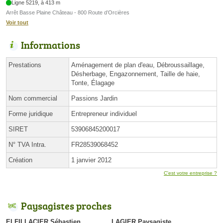
Ligne 5219, à 413 m
Arrêt Basse Plaine Château - 800 Route d’Orcières
Voir tout
Informations
Prestations
Aménagement de plan d'eau, Débroussaillage,
Désherbage, Engazonnement, Taille de haie,
Tonte, Élagage
Nom commercial
Passions Jardin
Forme juridique
Entrepreneur individuel
SIRET
53906845200017
N° TVA Intra.
FR28539068452
Création
1 janvier 2012
C'est votre entreprise ?
Paysagistes proches
EI FILLACIER Sébastien
LAGIER Paysagiste