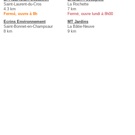
Saint-Laurent-du-Cros
La Rochette
4.3 km
7 km
Fermé, ouvre à 8h
Fermé, ouvre lundi à 8h00
Ecrins Environnement
MT Jardins
Saint-Bonnet-en-Champsaur
La Bâtie-Neuve
8 km
9 km