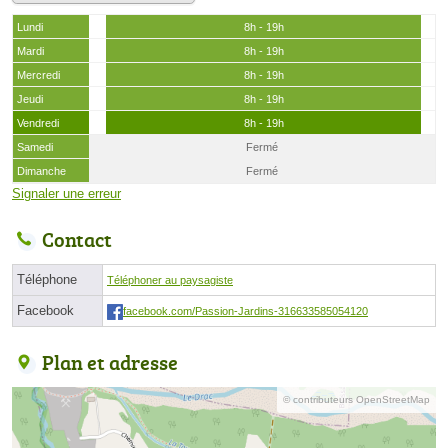
Lundi
8h - 19h
Mardi
8h - 19h
Mercredi
8h - 19h
Jeudi
8h - 19h
Vendredi
8h - 19h
Samedi
Fermé
Dimanche
Fermé
Signaler une erreur
Contact
Téléphone
Téléphoner au paysagiste
Facebook
facebook.com/Passion-Jardins-316633585054120
Plan et adresse
© contributeurs OpenStreetMap