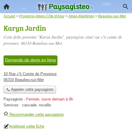
Accueil
>
Provence-Alpes-Côte d'Azur
>
Alpes-Maritimes
>
Beaulieu-sur-Mer
Karyn Jardin
Cette fiche présente "Karyn Jardin", paysagiste situé
rue c'ii comte de
provence
, 06310 Beaulieu-sur-Mer.
Demande de devis en ligne
10 Rue c'Ii Comte de Provence
06310 Beaulieu-sur-Mer
📞 Appeler cette paysagiste
Paysagiste
-
Fermée, ouvre demain à 8h
Services :
cascade
,
rocaille
Recommander cette paysagiste
Améliorer cette fiche