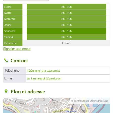
Lundi
8h - 19h
Mardi
8h - 19h
Mercredi
8h - 19h
Jeudi
8h - 19h
Vendredi
8h - 19h
Samedi
8h - 19h
Dimanche
Fermé
Signaler une erreur
Contact
Téléphone
Téléphoner à la paysagiste
Email
karynejardinⓐgmail.com
Plan et adresse
© contributeurs OpenStreetMap