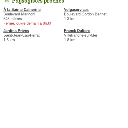
Paysagistes proches
À la Sainte Catherine
Volgaservices
Boulevard Marinoni
Boulevard Gordon Bennet
545 mètres
1.3 km
Fermé, ouvre demain à 8h30
Jardins Privés
Franck Duliere
Saint-Jean-Cap-Ferrat
Villefranche-sur-Mer
1.5 km
1.8 km