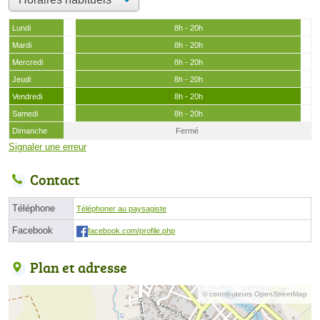
Lundi
8h - 20h
Mardi
8h - 20h
Mercredi
8h - 20h
Jeudi
8h - 20h
Vendredi
8h - 20h
Samedi
8h - 20h
Dimanche
Fermé
Signaler une erreur
Contact
Téléphone
Téléphoner au paysagiste
Facebook
facebook.com/profile.php
Plan et adresse
© contributeurs OpenStreetMap