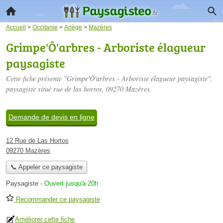
Accueil
>
Occitanie
>
Ariège
>
Mazères
Grimpe'Ô'arbres - Arboriste élagueur
paysagiste
Cette fiche présente "Grimpe'Ô'arbres - Arboriste élagueur paysagiste",
paysagiste situé
rue de las hortos
, 09270 Mazères.
Demande de devis en ligne
12 Rue de Las Hortos
09270 Mazères
📞 Appeler ce paysagiste
Paysagiste
-
Ouvert jusqu'à 20h
Recommander ce paysagiste
Améliorer cette fiche