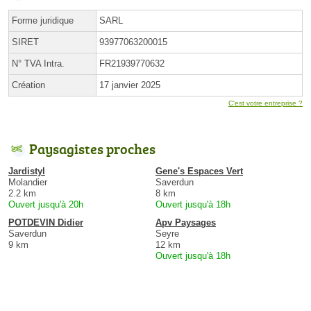
Forme juridique
SARL
SIRET
93977063200015
N° TVA Intra.
FR21939770632
Création
17 janvier 2025
C'est votre entreprise ?
Paysagistes proches
Jardistyl
Gene's Espaces Vert
Molandier
Saverdun
2.2 km
8 km
Ouvert jusqu'à 20h
Ouvert jusqu'à 18h
POTDEVIN Didier
Apv Paysages
Saverdun
Seyre
9 km
12 km
Ouvert jusqu'à 18h