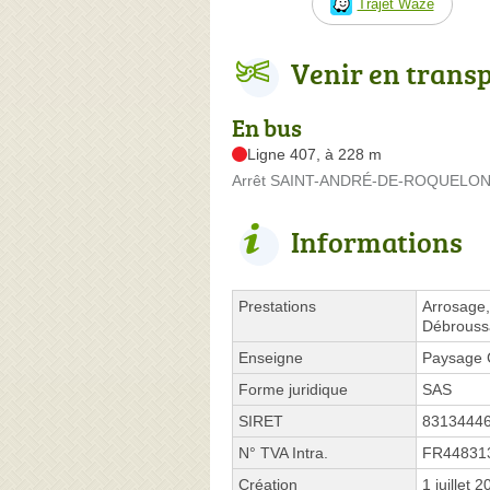
Trajet Waze
Venir en trans
En bus
Ligne 407, à 228 m
Arrêt SAINT-ANDRÉ-DE-ROQUELONGUE
Informations
Prestations
Arrosage,
Débroussa
Enseigne
Paysage 
Forme juridique
SAS
SIRET
8313444
N° TVA Intra.
FR44831
Création
1 juillet 