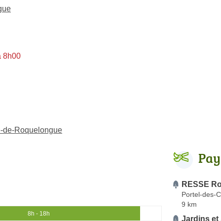
gue
à 8h00
ré-de-Roquelongue
Pay
RESSE Ro
Portel-des-C
9 km
8h - 18h
Jardins et