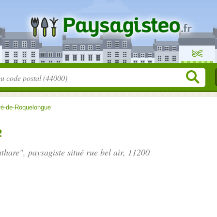
ré-de-Roquelongue
e
athare", paysagiste situé
rue bel air
, 11200