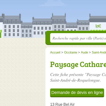
Accueil
>
Occitanie
>
Aude
>
Saint-And
Paysage Cathar
Cette fiche présente "Paysage C
Saint-André-de-Roquelongue.
Demande de devis en ligne
13 Rue Bel Air