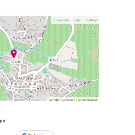
© contributeurs OpenStreetMap
Corriger l’adresse ou la localisation
gue