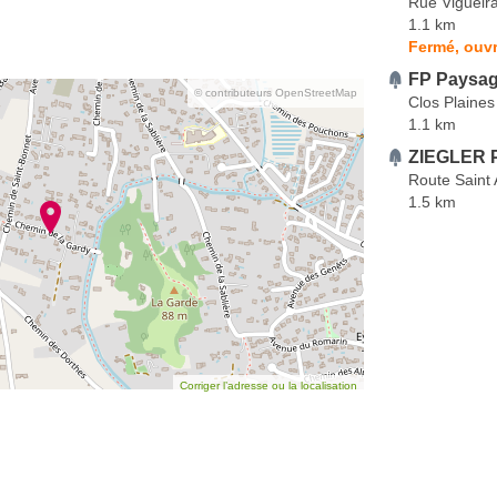
Rue Vigueira
1.1 km
Fermé, ouvr
FP Paysa
© contributeurs OpenStreetMap
Clos Plaines
1.1 km
ZIEGLER P
Route Saint 
1.5 km
Corriger l’adresse ou la localisation