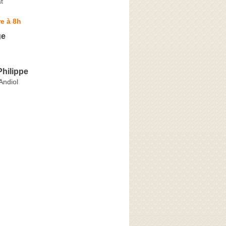
t
e à 8h
ge
hilippe
Andiol