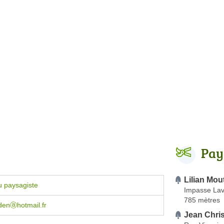
Pay
Lilian Mou
u paysagiste
Impasse Lav
785 mètres
denⓐhotmail.fr
Jean Chri