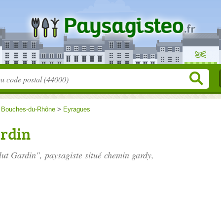
>
Bouches-du-Rhône
>
Eyragues
ardin
lut Gardin", paysagiste situé
chemin gardy
,