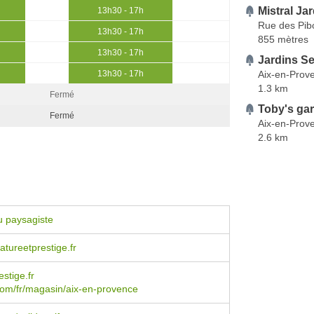
Mistral Ja
13h30 - 17h
Rue des Pib
13h30 - 17h
855 mètres
13h30 - 17h
Jardins Se
Aix-en-Prov
13h30 - 17h
1.3 km
Fermé
Toby's ga
Fermé
Aix-en-Prov
2.6 km
u paysagiste
tureetprestige.fr
stige.fr
com/fr/magasin/aix-en-provence