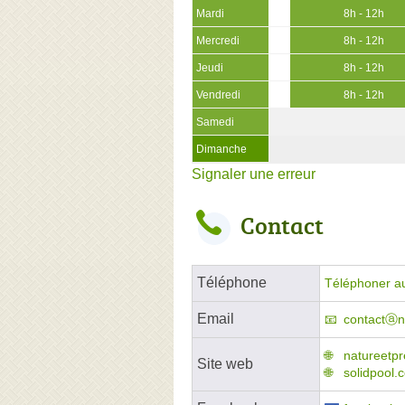
Mardi
8h - 12h
Mercredi
8h - 12h
Jeudi
8h - 12h
Vendredi
8h - 12h
Samedi
Dimanche
Signaler une erreur
Contact
Téléphone
Téléphoner a
Email
contactⓐna
natureetpre
Site web
solidpool.