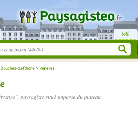
>
Bouches-du-Rhône
>
Venelles
ge
restige", paysagiste situé
impasse du plateau