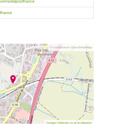
om/solidpoolfrance
lfrance
© contributeurs OpenStreetMap
Corriger l’adresse ou la localisation