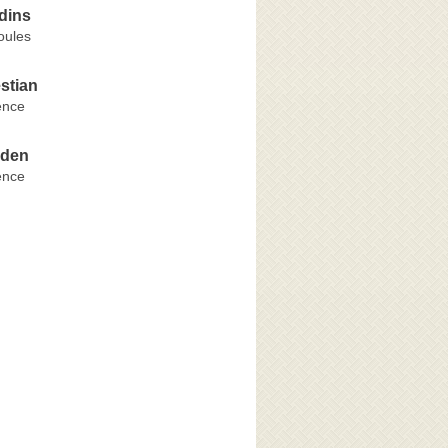
rdins
oules
stian
ence
rden
ence