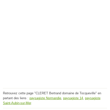
Retrouvez cette page "CLERET Bertrand domaine de Tocqueville" en
partant des liens :
paysagiste Normandie
,
paysagiste 14
,
paysagiste
Saint-Aubin-sur-Mer
.