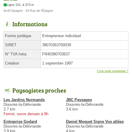
Ligne 101, à 373 m
Arrêt Epagne - 19 Rue de l'Épagne
Informations
Forme juridique
Entrepreneur individuel
SIRET
38070363700039
N° TVA Intra.
FR40380703637
Création
1 septembre 1997
C'est votre entreprise ?
Paysagistes proches
Les Jardins Normands
JBC Paysages
Douvres-la-Délivrande
Douvres-la-Délivrande
2.7 km
3.6 km
Fermé, ouvre demain à 8h
Entreprise Godard
Daniel Moquet Signe Vos allées
Douvres-la-Délivrande
Douvres-la-Délivrande
3.9 km
4 km