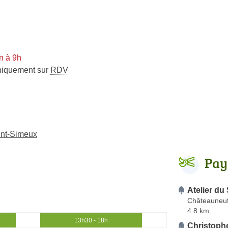
n à 9h
niquement sur
RDV
int-Simeux
Pay
Atelier du 
Châteauneuf
4.8 km
13h30 - 18h
Christoph