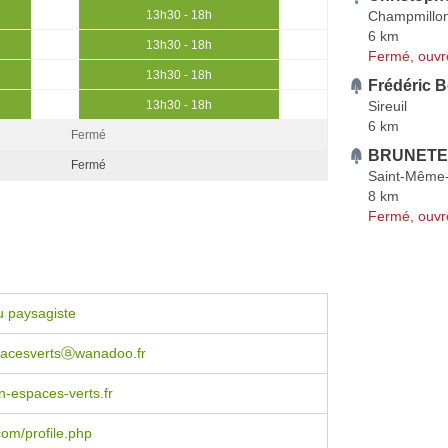
Champmillo
13h30 - 18h
6 km
13h30 - 18h
Fermé, ouvr
13h30 - 18h
Frédéric 
Sireuil
13h30 - 18h
6 km
Fermé
BRUNETE
Fermé
Saint-Même-
8 km
Fermé, ouvr
u paysagiste
pacesvertsⓐwanadoo.fr
-espaces-verts.fr
om/profile.php