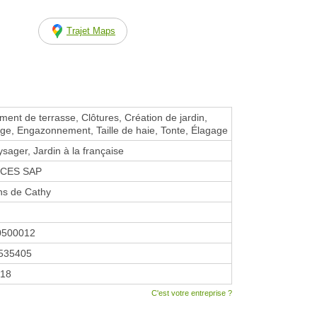
Trajet Maps
nt de terrasse, Clôtures, Création de jardin,
e, Engazonnement, Taille de haie, Tonte, Élagage
ysager, Jardin à la française
CCES SAP
ns de Cathy
0500012
535405
018
C'est votre entreprise ?