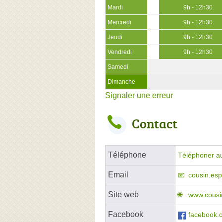
Mardi
9h - 12h30
Mercredi
9h - 12h30
Jeudi
9h - 12h30
Vendredi
9h - 12h30
Samedi
Dimanche
Signaler une erreur
Contact
Téléphone
Téléphoner a
Email
cousin.es
Site web
www.cousin
Facebook
facebook.c