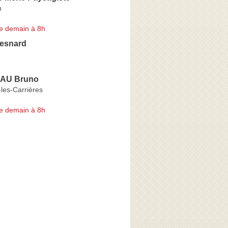
n
e demain à 8h
Besnard
AU Bruno
les-Carrières
e demain à 8h