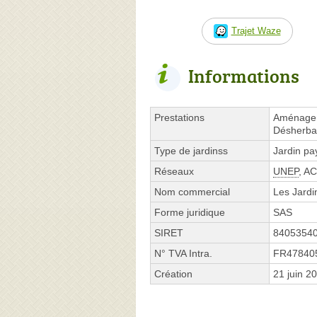
Trajet Waze
Informations
Prestations
Aménageme
Désherbag
Type de jardinss
Jardin pa
Réseaux
UNEP
, A
Nom commercial
Les Jardi
Forme juridique
SAS
SIRET
8405354
N° TVA Intra.
FR47840
Création
21 juin 2