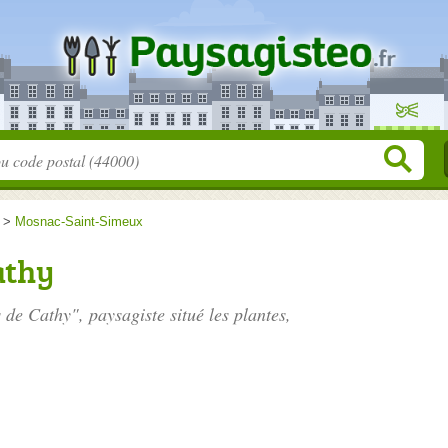
>
Mosnac-Saint-Simeux
athy
s de Cathy", paysagiste situé
les plantes
,