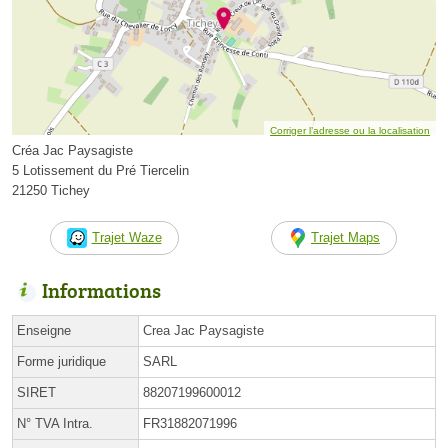
Corriger l’adresse ou la localisation
Créa Jac Paysagiste
5 Lotissement du Pré Tiercelin
21250 Tichey
Trajet Waze
Trajet Maps
Informations
Enseigne
Crea Jac Paysagiste
Forme juridique
SARL
SIRET
88207199600012
N° TVA Intra.
FR31882071996