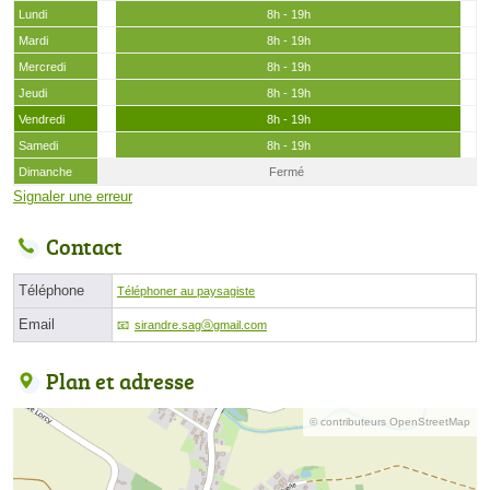
Lundi
8h - 19h
Mardi
8h - 19h
Mercredi
8h - 19h
Jeudi
8h - 19h
Vendredi
8h - 19h
Samedi
8h - 19h
Dimanche
Fermé
Signaler une erreur
Contact
Téléphone
Téléphoner au paysagiste
Email
sirandre.sagⓐgmail.com
Plan et adresse
© contributeurs OpenStreetMap