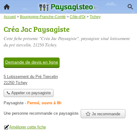
Accueil
>
Bourgogne-Franche-Comté
>
Côte-d'Or
>
Tichey
Créa Jac Paysagiste
Cette fiche présente "Créa Jac Paysagiste", paysagiste situé
lotissement
du pré tiercelin
, 21250 Tichey.
Demande de devis en ligne
5 Lotissement du Pré Tiercelin
21250 Tichey
📞 Appeler ce paysagiste
Paysagiste
-
Fermé, ouvre à 8h
Une personne
recommande
ce paysagiste.
Je recommande
Améliorer cette fiche