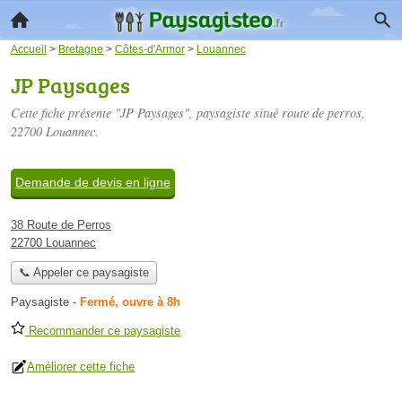
Accueil
>
Bretagne
>
Côtes-d'Armor
>
Louannec
JP Paysages
Cette fiche présente "JP Paysages", paysagiste situé
route de perros
,
22700 Louannec.
Demande de devis en ligne
38 Route de Perros
22700 Louannec
📞 Appeler ce paysagiste
Paysagiste
-
Fermé, ouvre à 8h
Recommander ce paysagiste
Améliorer cette fiche