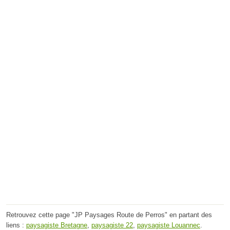
Retrouvez cette page "JP Paysages Route de Perros" en partant des
liens :
paysagiste Bretagne
,
paysagiste 22
,
paysagiste Louannec
.