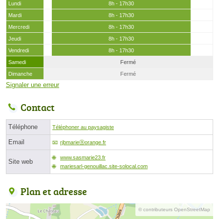
Lundi
8h - 17h30
Mardi
8h - 17h30
Mercredi
8h - 17h30
Jeudi
8h - 17h30
Vendredi
8h - 17h30
Samedi
Fermé
Dimanche
Fermé
Signaler une erreur
Contact
Téléphone
Téléphoner au paysagiste
Email
rjbmarieⓐorange.fr
www.sasmarie23.fr
Site web
mariesarl-genouillac.site-solocal.com
Plan et adresse
© contributeurs OpenStreetMap