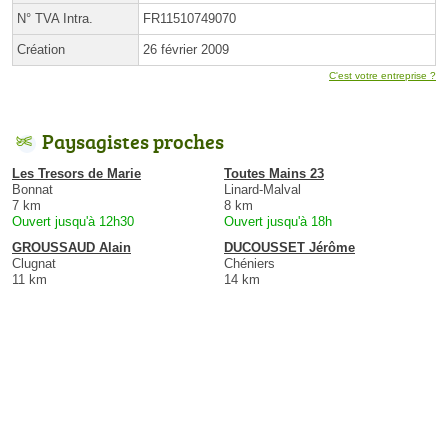
N° TVA Intra.
FR11510749070
Création
26 février 2009
C'est votre entreprise ?
Paysagistes proches
Les Tresors de Marie
Toutes Mains 23
Bonnat
Linard-Malval
7 km
8 km
Ouvert jusqu'à 12h30
Ouvert jusqu'à 18h
GROUSSAUD Alain
DUCOUSSET Jérôme
Clugnat
Chéniers
11 km
14 km