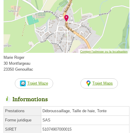
Corriger l’adresse ou la localisation
Marie Roger
30 Montfargeau
23350 Genouillac
Trajet Waze
Trajet Maps
Informations
Prestations
Débroussaillage, Taille de haie, Tonte
Forme juridique
SAS
SIRET
51074907000015