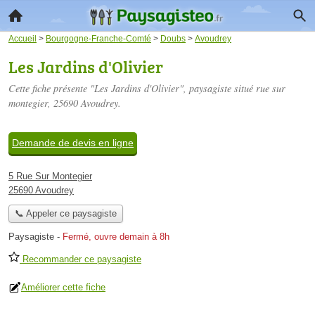
Accueil
>
Bourgogne-Franche-Comté
>
Doubs
>
Avoudrey
Les Jardins d'Olivier
Cette fiche présente "Les Jardins d'Olivier", paysagiste situé
rue sur
montegier
, 25690 Avoudrey.
Demande de devis en ligne
5 Rue Sur Montegier
25690 Avoudrey
📞 Appeler ce paysagiste
Paysagiste
-
Fermé, ouvre demain à 8h
Recommander ce paysagiste
Améliorer cette fiche