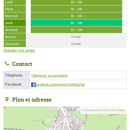
Lundi
8h - 19h
Mardi
8h - 19h
Mercredi
8h - 19h
Jeudi
8h - 19h
Vendredi
8h - 19h
Samedi
Fermé
Dimanche
Fermé
Signaler une erreur
Contact
Téléphone
Téléphoner au paysagiste
Facebook
facebook.com/share/17ohMeb25a/
Plan et adresse
© contributeurs OpenStreetMap