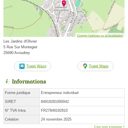
Corriger l’adresse ou la localisation
Les Jardins d'Olivier
5 Rue Sur Montegier
25690 Avoudrey
Trajet Waze
Trajet Maps
Informations
Forme juridique
Entrepreneur individuel
SIRET
84919281000042
N° TVA Intra.
FR27849192810
Création
24 novembre 2025
C'est votre entreprise ?