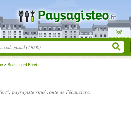
me
>
Beauregard-Baret
Vert", paysagiste situé
route de l'écancière
,