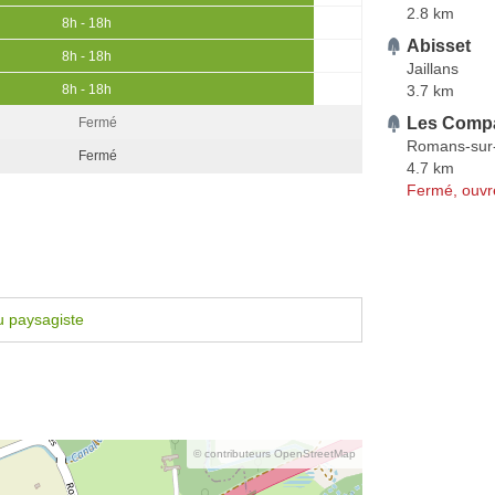
2.8 km
8h - 18h
Abisset
8h - 18h
Jaillans
3.7 km
8h - 18h
Les Compa
Fermé
Romans-sur-
Fermé
4.7 km
Fermé, ouvr
u paysagiste
© contributeurs OpenStreetMap