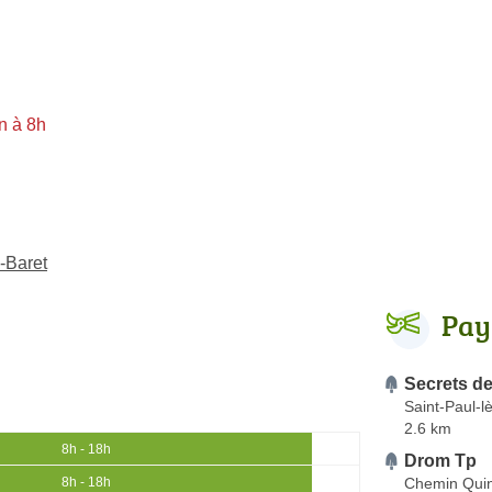
n à 8h
-Baret
Pay
Secrets de
Saint-Paul-
2.6 km
8h - 18h
Drom Tp
Chemin Quin
8h - 18h