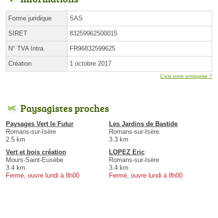
Forme juridique
SAS
SIRET
83259962500015
N° TVA Intra.
FR96832599625
Création
1 octobre 2017
C'est votre entreprise ?
Paysagistes proches
Paysages Vert le Futur
Les Jardins de Bastide
Romans-sur-Isère
Romans-sur-Isère
2.5 km
3.3 km
Vert et bois création
LOPEZ Eric
Mours-Saint-Eusèbe
Romans-sur-Isère
3.4 km
3.4 km
Fermé, ouvre lundi à 8h00
Fermé, ouvre lundi à 8h00