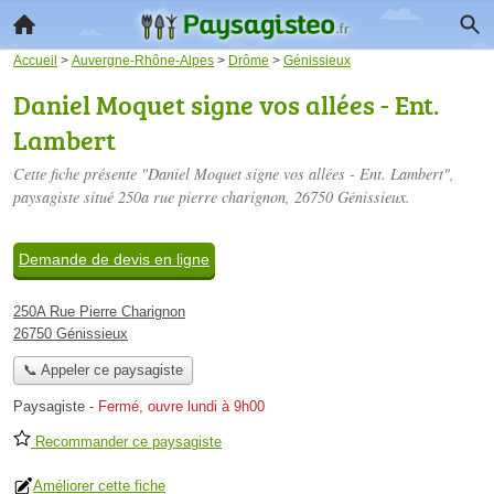
Accueil
>
Auvergne-Rhône-Alpes
>
Drôme
>
Génissieux
Daniel Moquet signe vos allées - Ent.
Lambert
Cette fiche présente "Daniel Moquet signe vos allées - Ent. Lambert",
paysagiste situé
250a rue pierre charignon
, 26750 Génissieux.
Demande de devis en ligne
250A Rue Pierre Charignon
26750 Génissieux
📞 Appeler ce paysagiste
Paysagiste
-
Fermé, ouvre lundi à 9h00
Recommander ce paysagiste
Améliorer cette fiche