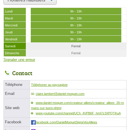
Lundi
9h - 19h
Mardi
9h - 19h
Mercredi
9h - 19h
Jeudi
9h - 19h
Vendredi
9h - 19h
Samedi
Fermé
Dimanche
Fermé
Signaler une erreur
Contact
Téléphone
Téléphoner au paysagiste
Email
claire.lambertⓐdaniel-moquet.com
www.daniel-moquet.com/createur-allees/createur_allees_26-ro
Site web
mans-sur-isere.phtml
www.youtube.com/channel/UCh_4VPB6F_hmI7z3XPQTKuA
Facebook
facebook.com/DanielMoquetSigneVosAllees