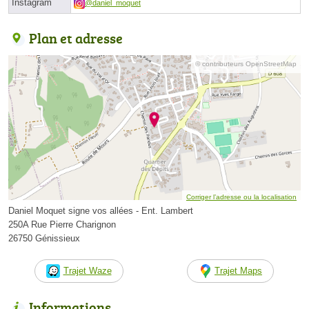
Instagram
@daniel_moquet
Plan et adresse
© contributeurs OpenStreetMap
Corriger l’adresse ou la localisation
Daniel Moquet signe vos allées - Ent. Lambert
250A Rue Pierre Charignon
26750 Génissieux
Trajet Waze
Trajet Maps
Informations