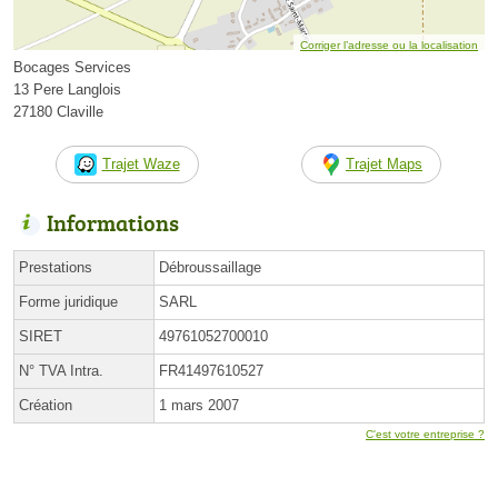
Corriger l’adresse ou la localisation
Bocages Services
13 Pere Langlois
27180 Claville
Trajet Waze
Trajet Maps
Informations
Prestations
Débroussaillage
Forme juridique
SARL
SIRET
49761052700010
N° TVA Intra.
FR41497610527
Création
1 mars 2007
C'est votre entreprise ?