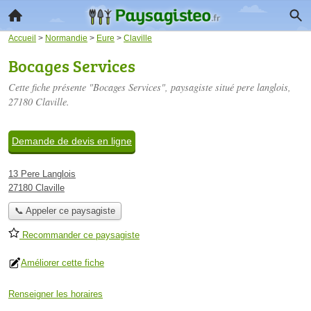
Accueil
>
Normandie
>
Eure
>
Claville
Bocages Services
Cette fiche présente "Bocages Services", paysagiste situé
pere langlois
,
27180 Claville.
Demande de devis en ligne
13 Pere Langlois
27180 Claville
📞 Appeler ce paysagiste
Recommander ce paysagiste
Améliorer cette fiche
Renseigner les horaires