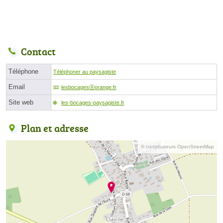
Contact
Téléphone
Téléphoner au paysagiste
Email
lesbocagesⓐorange.fr
Site web
les-bocages-paysagiste.fr
Plan et adresse
© contributeurs OpenStreetMap