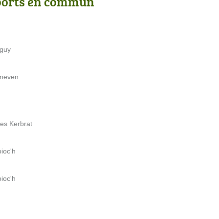
ports en commun
nguy
sneven
es Kerbrat
bioc'h
bioc'h