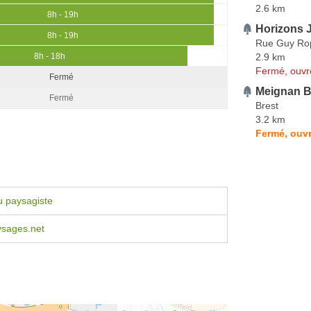
2.6 km
8h - 19h
Horizons 
8h - 19h
Rue Guy Ro
2.9 km
8h - 18h
Fermé, ouvr
Fermé
Meignan B
Fermé
Brest
3.2 km
Fermé, ouvr
u paysagiste
ysages.net