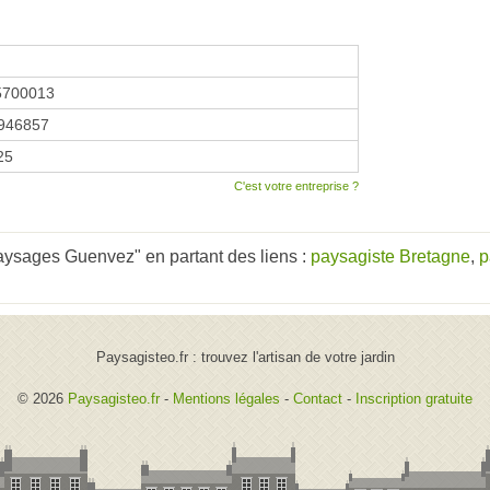
5700013
946857
25
C'est votre entreprise ?
aysages Guenvez" en partant des liens :
paysagiste Bretagne
,
p
Paysagisteo.fr : trouvez l'artisan de votre jardin
© 2026
Paysagisteo.fr
-
Mentions légales
-
Contact
-
Inscription gratuite