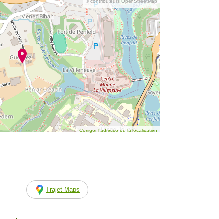
© contributeurs OpenStreetMap
Corriger l’adresse ou la localisation
Trajet Maps