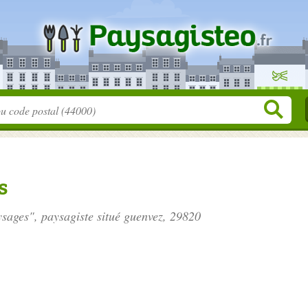
s
ysages", paysagiste situé
guenvez
, 29820