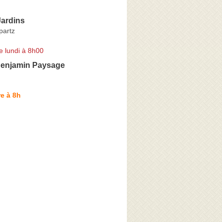
Jardins
partz
e lundi à 8h00
enjamin Paysage
e à 8h