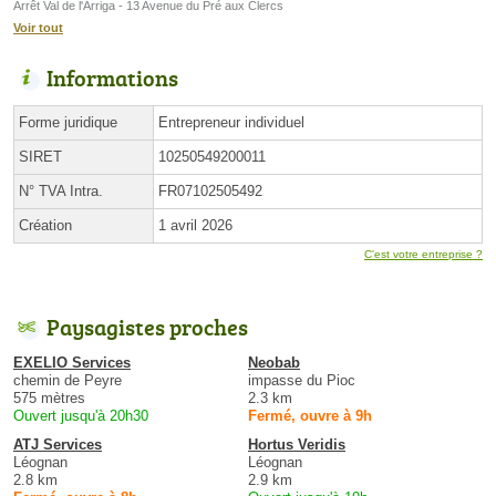
Arrêt Val de l'Arriga - 13 Avenue du Pré aux Clercs
Voir tout
Informations
Forme juridique
Entrepreneur individuel
SIRET
10250549200011
N° TVA Intra.
FR07102505492
Création
1 avril 2026
C'est votre entreprise ?
Paysagistes proches
EXELIO Services
Neobab
chemin de Peyre
impasse du Pioc
575 mètres
2.3 km
Ouvert jusqu'à 20h30
Fermé, ouvre à 9h
ATJ Services
Hortus Veridis
Léognan
Léognan
2.8 km
2.9 km