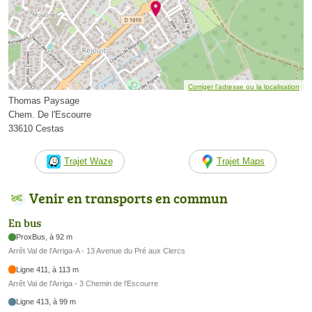
Corriger l’adresse ou la localisation
Thomas Paysage
Chem. De l'Escourre
33610 Cestas
Trajet Waze
Trajet Maps
Venir en transports en commun
En bus
ProxBus, à 92 m
Arrêt Val de l'Arriga-A - 13 Avenue du Pré aux Clercs
Ligne 411, à 113 m
Arrêt Val de l'Arriga - 3 Chemin de l’Escourre
Ligne 413, à 99 m