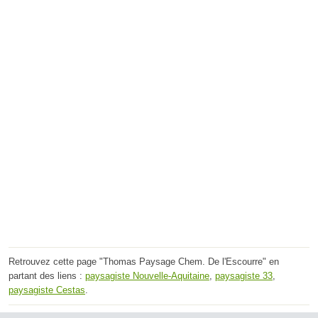
Retrouvez cette page "Thomas Paysage Chem. De l'Escourre" en
partant des liens :
paysagiste Nouvelle-Aquitaine
,
paysagiste 33
,
paysagiste Cestas
.