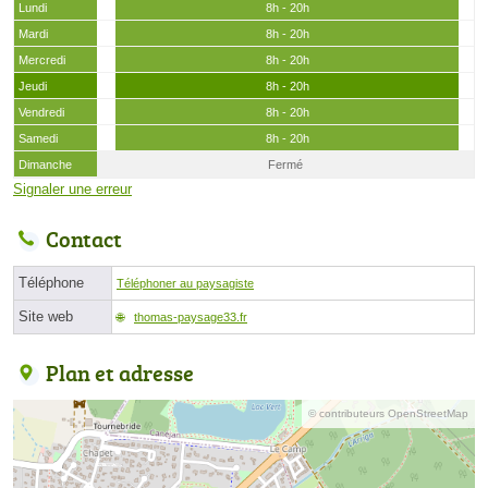
Lundi
8h - 20h
Mardi
8h - 20h
Mercredi
8h - 20h
Jeudi
8h - 20h
Vendredi
8h - 20h
Samedi
8h - 20h
Dimanche
Fermé
Signaler une erreur
Contact
Téléphone
Téléphoner au paysagiste
Site web
thomas-paysage33.fr
Plan et adresse
© contributeurs OpenStreetMap