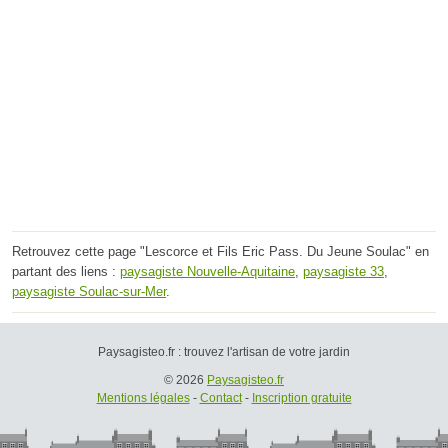
Retrouvez cette page "Lescorce et Fils Eric Pass. Du Jeune Soulac" en
partant des liens :
paysagiste Nouvelle-Aquitaine
,
paysagiste 33
,
paysagiste Soulac-sur-Mer
.
Paysagisteo.fr : trouvez l'artisan de votre jardin
© 2026
Paysagisteo.fr
Mentions légales
-
Contact
-
Inscription gratuite