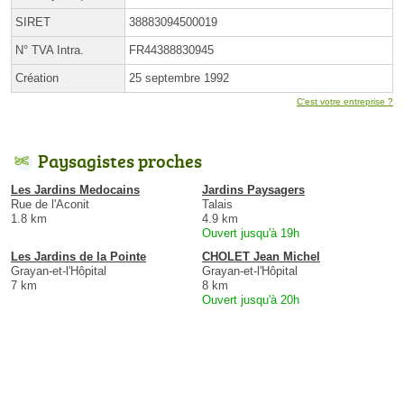
SIRET
38883094500019
N° TVA Intra.
FR44388830945
Création
25 septembre 1992
C'est votre entreprise ?
Paysagistes proches
Les Jardins Medocains
Jardins Paysagers
Rue de l'Aconit
Talais
1.8 km
4.9 km
Ouvert jusqu'à 19h
Les Jardins de la Pointe
CHOLET Jean Michel
Grayan-et-l'Hôpital
Grayan-et-l'Hôpital
7 km
8 km
Ouvert jusqu'à 20h