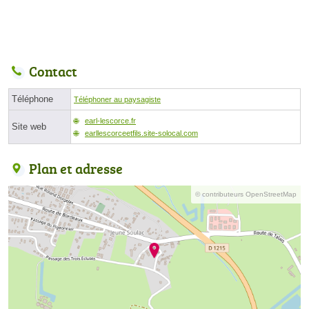
Contact
Téléphone
Téléphoner au paysagiste
earl-lescorce.fr
Site web
earllescorceetfils.site-solocal.com
Plan et adresse
© contributeurs OpenStreetMap