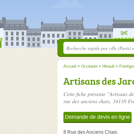
Accueil
>
Occitanie
>
Hérault
>
Frontign
Artisans des Ja
Cette fiche présente "Artisans d
rue des anciens chais
, 34110 Fr
Demande de devis en ligne
8 Rue des Anciens Chais