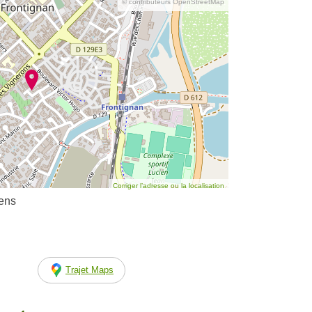
© contributeurs OpenStreetMap
Corriger l’adresse ou la localisation
éens
Trajet Maps