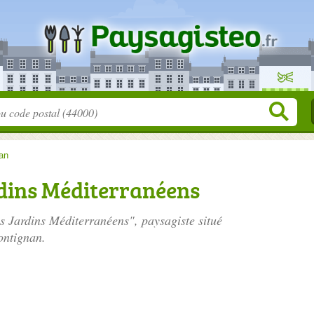
an
rdins Méditerranéens
es Jardins Méditerranéens", paysagiste situé
ontignan.