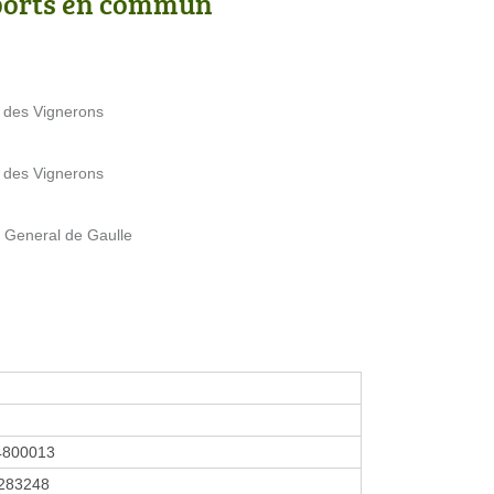
ports en commun
e des Vignerons
e des Vignerons
e General de Gaulle
4800013
283248