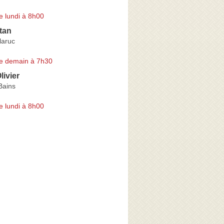
e lundi à 8h00
tan
laruc
e demain à 7h30
livier
Bains
e lundi à 8h00