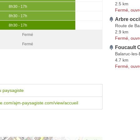
2.5 km
8h30 - 17h
Fermé, ouvr
8h30 - 17h
Arbre occi
Route de Ba
8h30 - 17h
2.9 km
Fermé
Fermé, ouvr
Fermé
Foucault O
Balaruc-les-
4.7 km
Fermé, ouvr
u paysagiste
le.com/ajm-paysagiste.com/view/accueil