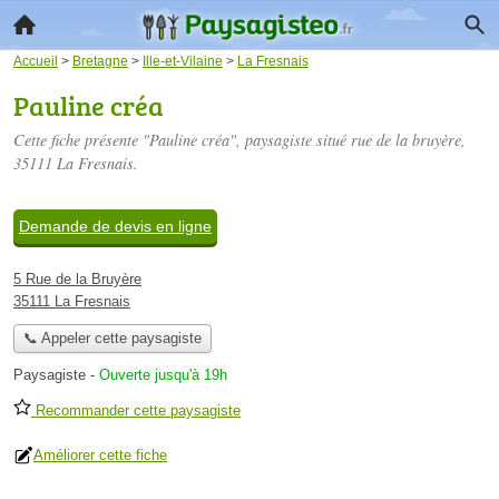
Accueil
>
Bretagne
>
Ille-et-Vilaine
>
La Fresnais
Pauline créa
Cette fiche présente "Pauline créa", paysagiste situé
rue de la bruyère
,
35111 La Fresnais.
Demande de devis en ligne
5 Rue de la Bruyère
35111 La Fresnais
📞 Appeler cette paysagiste
Paysagiste
-
Ouverte jusqu'à 19h
Recommander cette paysagiste
Améliorer cette fiche