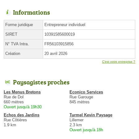
Informations
Forme juridique
Entrepreneur individuel
SIRET
10391585600019
N° TVA Intra.
FR56103915856
Création
20 avril 2026
C'est votre entreprise ?
Paysagistes proches
Les Menus Bretons
Econico Services
Rue de Dol
Rue Garouge
660 mètres
845 mètres
Ouvert jusqu'à 19h30
Echos des Jardins
Turmel Kevin Paysage
Rue Côtières
Lillemer
1.9 km
2.3 km
Ouvert jusqu'à 18h