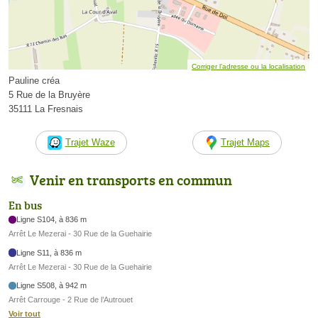
Corriger l’adresse ou la localisation
Pauline créa
5 Rue de la Bruyère
35111 La Fresnais
Trajet Waze
Trajet Maps
Venir en transports en commun
En bus
Ligne S104, à 836 m
Arrêt Le Mezerai - 30 Rue de la Guehairie
Ligne S11, à 836 m
Arrêt Le Mezerai - 30 Rue de la Guehairie
Ligne S508, à 942 m
Arrêt Carrouge - 2 Rue de l’Autrouet
Voir tout