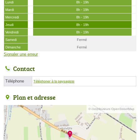
Lundi
8h - 19h
Mardi
8h - 19h
Mercredi
8h - 19h
Jeudi
8h - 19h
Vendredi
8h - 19h
Samedi
Fermé
Dimanche
Fermé
Signaler une erreur
Contact
Téléphone
Téléphoner à la paysagiste
Plan et adresse
© contributeurs OpenStreetMap