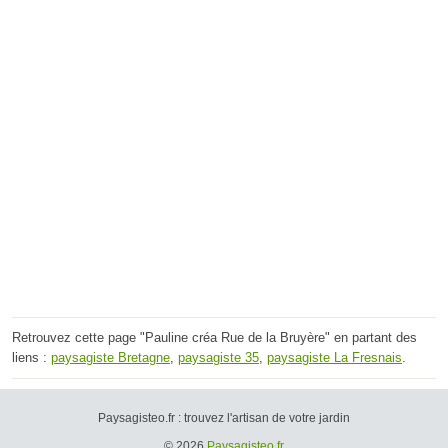
Retrouvez cette page "Pauline créa Rue de la Bruyère" en partant des
liens :
paysagiste Bretagne
,
paysagiste 35
,
paysagiste La Fresnais
.
Paysagisteo.fr : trouvez l'artisan de votre jardin
© 2026
Paysagisteo.fr