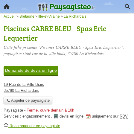
Accueil
>
Bretagne
>
Ille-et-Vilaine
>
La Richardais
Piscines CARRE BLEU - Spas Eric
Lequertier
Cette fiche présente "Piscines CARRE BLEU - Spas Eric Lequertier",
paysagiste situé
rue de la ville biais
, 35780 La Richardais.
Demande de devis en ligne
19 Rue de la Ville Biais
35780 La Richardais
📞 Appeler ce paysagiste
Paysagiste
-
Fermé, ouvre demain à 10h
Services :
engazonnement
,
devis en ligne
,
uniquement sur
RDV
Recommander ce paysagiste