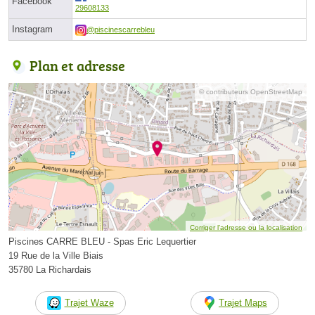
Facebook
29608133
Instagram
@piscinescarrebleu
Plan et adresse
© contributeurs OpenStreetMap
Corriger l’adresse ou la localisation
Piscines CARRE BLEU - Spas Eric Lequertier
19 Rue de la Ville Biais
35780 La Richardais
Trajet Waze
Trajet Maps