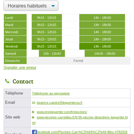
Lundi
9h15 - 12h15
14h - 18h30
Mardi
9h15 - 12h15
14h - 18h30
Mercredi
9h15 - 12h15
14h - 18h30
Jeudi
9h15 - 12h15
14h - 18h30
Vendredi
9h15 - 12h15
14h - 18h30
Samedi
10h - 12h30
14h30 - 18h30
Dimanche
Fermé
Signaler une erreur
Contact
Téléphone
Téléphoner au paysagiste
Email
beatrice.catoireⓐlequertiersa.fr
www.ericlequertier.com/fr/piscines/
Site web
www.piscines-carrebleu.fr/fr/35-piscine-dinard/eric-lequertier.ht
ml
facebook.com/Piscines-Carr%C3%83%C2%A9-Bleu-4782026