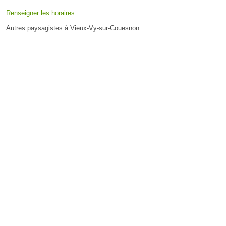
Renseigner les horaires
Autres paysagistes à Vieux-Vy-sur-Couesnon