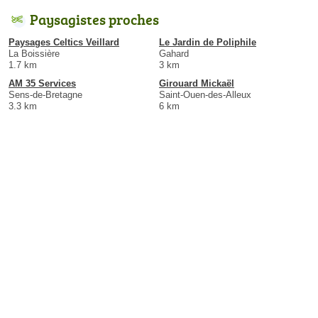
Paysagistes proches
Paysages Celtics Veillard
Le Jardin de Poliphile
La Boissière
Gahard
1.7 km
3 km
AM 35 Services
Girouard Mickaël
Sens-de-Bretagne
Saint-Ouen-des-Alleux
3.3 km
6 km