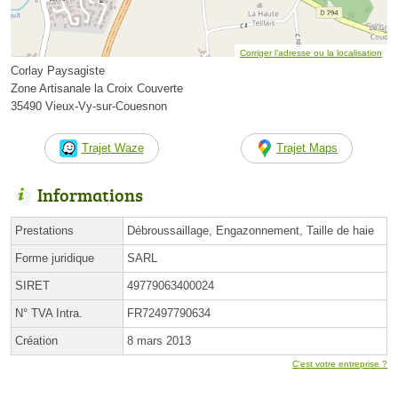
Corriger l’adresse ou la localisation
Corlay Paysagiste
Zone Artisanale la Croix Couverte
35490 Vieux-Vy-sur-Couesnon
Trajet Waze
Trajet Maps
Informations
Prestations
Débroussaillage, Engazonnement, Taille de haie
Forme juridique
SARL
SIRET
49779063400024
N° TVA Intra.
FR72497790634
Création
8 mars 2013
C'est votre entreprise ?