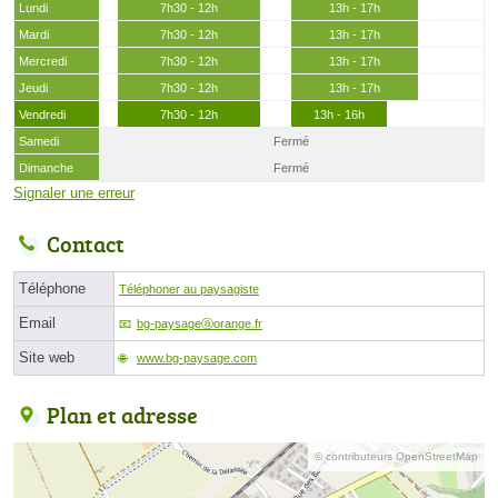
Lundi
7h30 - 12h
13h - 17h
Mardi
7h30 - 12h
13h - 17h
Mercredi
7h30 - 12h
13h - 17h
Jeudi
7h30 - 12h
13h - 17h
Vendredi
7h30 - 12h
13h - 16h
Samedi
Fermé
Dimanche
Fermé
Signaler une erreur
Contact
Téléphone
Téléphoner au paysagiste
Email
bg-paysageⓐorange.fr
Site web
www.bg-paysage.com
Plan et adresse
© contributeurs OpenStreetMap