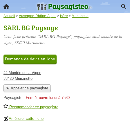
Accueil
>
Auvergne-Rhône-Alpes
>
Isère
>
Murianette
SARL BG Paysage
Cette fiche présente "SARL BG Paysage", paysagiste situé
montée de la
vigne
, 38420 Murianette.
Demande de devis en ligne
44 Montée de la Vigne
38420 Murianette
📞 Appeler ce paysagiste
Paysagiste
-
Fermé, ouvre lundi à 7h30
Recommander ce paysagiste
Améliorer cette fiche