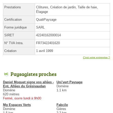
Prestations
Clôtures, Création de jardin, Taille de haie,
Élagage
Certification
QualiPaysage
Forme juridique
SARL
SIRET
42240162000014
N° TVA Intra.
FR73422401620
Création
1 avril 1999
C'est votre entreprise ?
Paysagistes proches
Daniel Moquet signe vos allées -
Uni'vert Paysage
Ent. Allées du Grésivaudan
Domène
Domène
1.1 km
620 mètres
Fermé, ouvre lundi à 9h00
Mg Espaces Verts
Fabcile
Domène
Gières
1.5 km
2.2 km