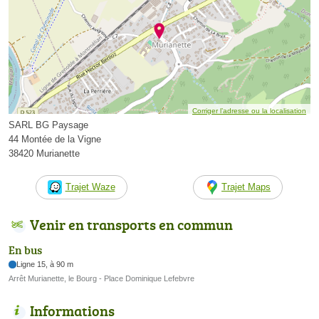
Corriger l’adresse ou la localisation
SARL BG Paysage
44 Montée de la Vigne
38420 Murianette
Trajet Waze
Trajet Maps
Venir en transports en commun
En bus
Ligne 15, à 90 m
Arrêt Murianette, le Bourg - Place Dominique Lefebvre
Informations