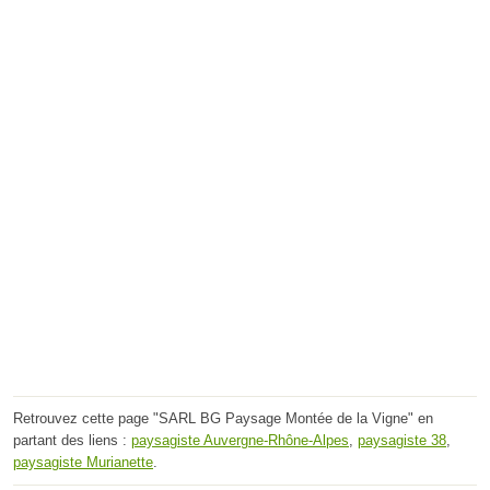
Retrouvez cette page "SARL BG Paysage Montée de la Vigne" en
partant des liens :
paysagiste Auvergne-Rhône-Alpes
,
paysagiste 38
,
paysagiste Murianette
.