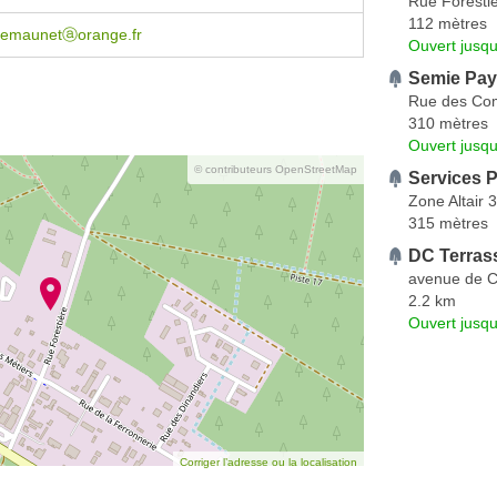
Rue Foresti
112 mètres
sdemaunetⓐorange.fr
Ouvert jusqu
Semie Pa
Rue des Com
310 mètres
Ouvert jusqu
© contributeurs OpenStreetMap
Services 
Zone Altair
315 mètres
DC Terras
avenue de 
2.2 km
Ouvert jusqu
Corriger l’adresse ou la localisation