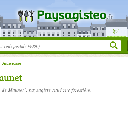
>
Biscarrosse
Maunet
s de Maunet", paysagiste situé
rue forestière
,