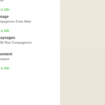
ère
'à 19h
ysage
pagnons Zone Altair
'à 18h
Paysages
 395 Rue Compagnons
sement
Caupos
'à 20h