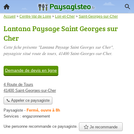
Accueil
>
Centre-Val de Loire
>
Loir-et-Cher
>
Saint-Georges-sur-Cher
Lantana Paysage Saint Georges sur
Cher
Cette fiche présente "Lantana Paysage Saint Georges sur Cher",
paysagiste situé
route de tours
, 41400 Saint-Georges-sur-Cher.
Demande de devis en ligne
4 Route de Tours
41400 Saint-Georges-sur-Cher
📞 Appeler ce paysagiste
Paysagiste
-
Fermé, ouvre à 8h
Services :
engazonnement
Une personne
recommande
ce paysagiste.
Je recommande