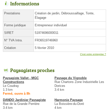
Informations
Prestations
Création de jardin, Débroussaillage, Tonte,
Élagage
Forme juridique
Entrepreneur individuel
SIRET
51974696000011
N° TVA Intra.
FR36519746960
Création
5 février 2010
C'est votre entreprise ?
Paysagistes proches
Paysagiste Vallet - MGC
Paysage du Vignoble
Constructions
Rue Chartons Zone Industrielle Les
Le Coudray
Dorices
1.3 km
3.4 km
Fermé, ouvre à 8h
DANDO Jardinier Paysagiste
Harmonie Paysage
Rue de la Grande Perrière
La Boissière-du-Doré
3.4 km
4 km