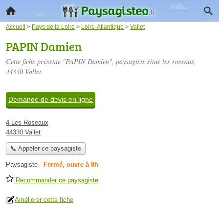
Accueil
>
Pays de la Loire
>
Loire-Atlantique
>
Vallet
PAPIN Damien
Cette fiche présente "PAPIN Damien", paysagiste situé
les roseaux
,
44330 Vallet.
Demande de devis en ligne
4 Les Roseaux
44330 Vallet
📞 Appeler ce paysagiste
Paysagiste
-
Fermé, ouvre à 8h
Recommander ce paysagiste
Améliorer cette fiche