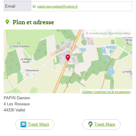
Email
papin.paysagisteⓐyahoo.fr
Plan et adresse
© contributeurs OpenStreetMap
Corriger l’adresse ou la localisation
PAPIN Damien
4 Les Roseaux
44330 Vallet
Trajet Waze
Trajet Maps