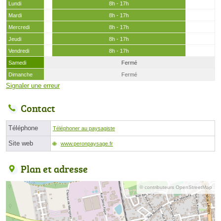
Lundi
8h - 17h
Mardi
8h - 17h
Mercredi
8h - 17h
Jeudi
8h - 17h
Vendredi
8h - 17h
Samedi
Fermé
Dimanche
Fermé
Signaler une erreur
Contact
Téléphone
Téléphoner au paysagiste
Site web
www.peronpaysage.fr
Plan et adresse
© contributeurs OpenStreetMap