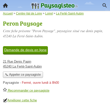
Accueil
>
Centre-Val de Loire
>
Loiret
>
La Ferté-Saint-Aubin
Peron Paysage
Cette fiche présente "Peron Paysage", paysagiste situé
rue denis papin
,
45240 La Ferté-Saint-Aubin.
Demande de devis en ligne
21 Rue Denis Papin
45240 La Ferté-Saint-Aubin
📞 Appeler ce paysagiste
Paysagiste
-
Fermé, ouvre lundi à 8h00
Recommander ce paysagiste
Améliorer cette fiche