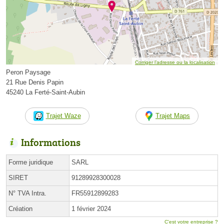
Corriger l’adresse ou la localisation
Peron Paysage
21 Rue Denis Papin
45240 La Ferté-Saint-Aubin
Trajet Waze
Trajet Maps
Informations
Forme juridique
SARL
SIRET
91289928300028
N° TVA Intra.
FR55912899283
Création
1 février 2024
C'est votre entreprise ?