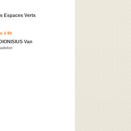
ls Espaces Verts
e à 8h
DIONISIUS Van
Madelon