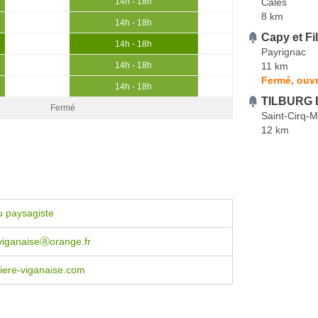
Calès
14h - 18h
8 km
14h - 18h
Capy et Fi
14h - 18h
Payrignac
11 km
14h - 18h
Fermé, ouvr
14h - 18h
TILBURG 
Fermé
Saint-Cirq-
12 km
u paysagiste
viganaiseⓐorange.fr
iere-viganaise.com