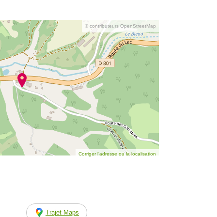
© contributeurs OpenStreetMap
Corriger l’adresse ou la localisation
Trajet Maps