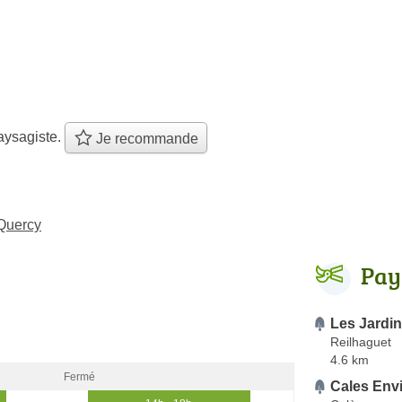
aysagiste.
Je recommande
-Quercy
Pay
Les Jardi
Reilhaguet
4.6 km
Fermé
Cales Env