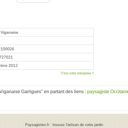
 Viganaise
2100026
727021
mbre 2012
C'est votre entreprise ?
Viganaise Garrigues" en partant des liens :
paysagiste Occitani
Paysagisteo.fr : trouvez l'artisan de votre jardin