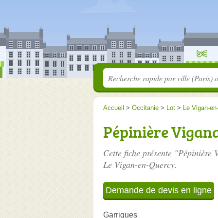
Accueil
>
Occitanie
>
Lot
>
Le Vigan-en
Pépinière Vigana
Cette fiche présente "Pépinière 
Le Vigan-en-Quercy.
Demande de devis en ligne
Garrigues