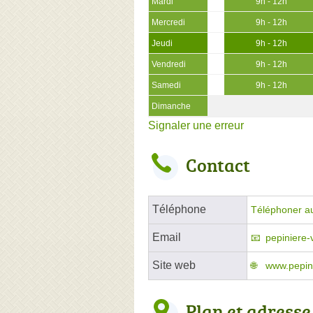
Mardi
9h - 12h
Mercredi
9h - 12h
Jeudi
9h - 12h
Vendredi
9h - 12h
Samedi
9h - 12h
Dimanche
Signaler une erreur
Contact
Téléphone
Téléphoner a
Email
pepiniere-
Site web
www.pepin
Plan et adresse