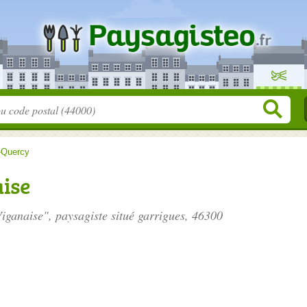
-Quercy
ise
Viganaise", paysagiste situé
garrigues
, 46300