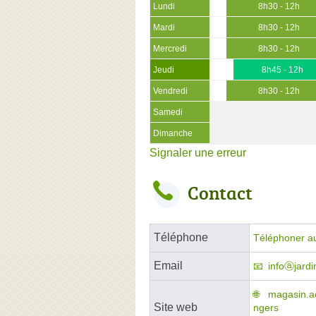
Lundi
8h30 - 12h
Mardi
8h30 - 12h
Mercredi
8h30 - 12h
Jeudi
8h45 - 12h
Vendredi
8h30 - 12h
Samedi
Dimanche
Signaler une erreur
Contact
Téléphone
Téléphoner a
Email
infoⓐjardi
magasin.aq
Site web
ngers