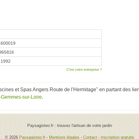
1600019
965816
 1992
C'est votre entreprise ?
scines et Spas Angers Route de l'Hermitage" en partant des lie
e-Gemmes-sur-Loire
.
Paysagisteo.fr : trouvez l'artisan de votre jardin
© 2026
Paysagisteo.fr
-
Mentions légales
-
Contact
-
Inscription gratuite