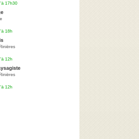
u'à 17h30
ge
e
'à 18h
is
Rinières
'à 12h
aysagiste
Rinières
'à 12h