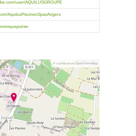
ube.com/user/AQUILUSGROUPE
com/AquilusPiscinesSpasAngers
miniquepoirier
© contributeurs OpenStreetMap