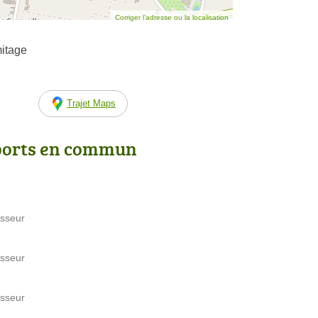
Corriger l’adresse ou la localisation
mitage
Trajet Maps
ports en commun
asseur
asseur
asseur