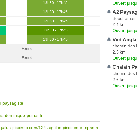
Ouvert jusq
13h30 - 17h45
A2 Paysa
13h30 - 17h45
Bouchemain
13h30 - 17h45
2.4 km
Ouvert jusqu
13h30 - 17h45
Vert Angla
13h30 - 17h45
chemin des 
Fermé
2.5 km
Ouvert jusqu
Fermé
Chalain P
chemin des 
2.6 km
Ouvert jusqu
u paysagiste
ns-dominique-poirier.fr
uilus-piscines.com/124-aquilus-piscines-et-spas-a