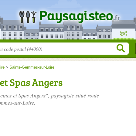
ire
>
Sainte-Gemmes-sur-Loire
 et Spas Angers
scines et Spas Angers", paysagiste situé
route
mmes-sur-Loire.