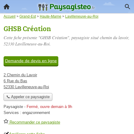
Accueil
>
Grand-Est
>
Haute-Marne
>
Lavilleneuve-au-Roi
GHSB Création
Cette fiche présente "GHSB Création", paysagiste situé
chemin du lavoir
,
52330 Lavilleneuve-au-Roi.
Demande de devis en ligne
2 Chemin du Lavoir
6 Rue du Bas
52330 Lavilleneuve-au-Roi
📞 Appeler ce paysagiste
Paysagiste
-
Fermé, ouvre demain à 9h
Services :
engazonnement
Recommander ce paysagiste