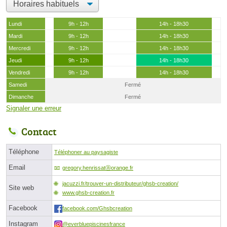
Lundi
9h - 12h
14h - 18h30
Mardi
9h - 12h
14h - 18h30
Mercredi
9h - 12h
14h - 18h30
Jeudi
9h - 12h
14h - 18h30
Vendredi
9h - 12h
14h - 18h30
Samedi
Fermé
Dimanche
Fermé
Signaler une erreur
Contact
Téléphone
Téléphoner au paysagiste
Email
gregory.henrissatⓐorange.fr
jacuzzi.fr/trouver-un-distributeur/ghsb-creation/
Site web
www.ghsb-creation.fr
Facebook
facebook.com/Ghsbcreation
Instagram
@everbluepiscinesfrance