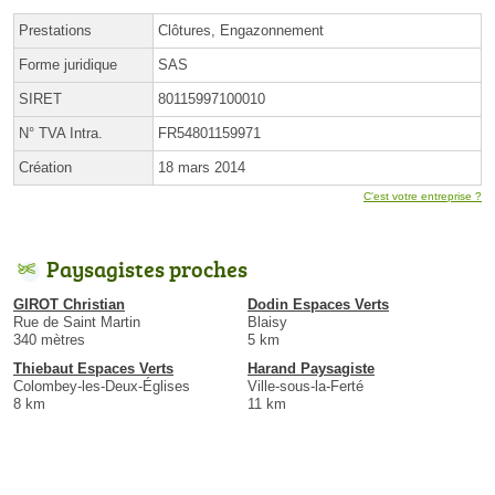
Prestations
Clôtures, Engazonnement
Forme juridique
SAS
SIRET
80115997100010
N° TVA Intra.
FR54801159971
Création
18 mars 2014
C'est votre entreprise ?
Paysagistes proches
GIROT Christian
Dodin Espaces Verts
Rue de Saint Martin
Blaisy
340 mètres
5 km
Thiebaut Espaces Verts
Harand Paysagiste
Colombey-les-Deux-Églises
Ville-sous-la-Ferté
8 km
11 km