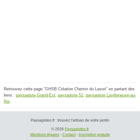
Retrouvez cette page "GHSB Création Chemin du Lavoir" en partant des
liens :
paysagiste Grand-Est
,
paysagiste 52
,
paysagiste Lavilleneuve-au-
Roi
.
Paysagisteo.fr : trouvez l'artisan de votre jardin
© 2026
Paysagisteo.fr
Mentions légales
-
Contact
-
Inscription gratuite