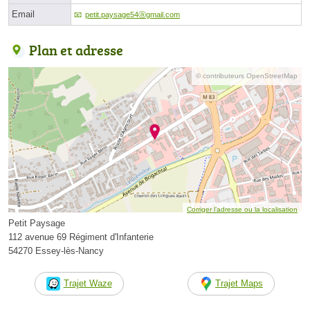
Email
petit.paysage54ⓐgmail.com
Plan et adresse
© contributeurs OpenStreetMap
Corriger l’adresse ou la localisation
Petit Paysage
112 avenue 69 Régiment d'Infanterie
54270 Essey-lès-Nancy
Trajet Waze
Trajet Maps