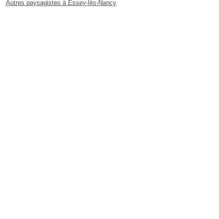
Autres paysagistes à Essey-lès-Nancy