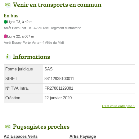
Venir en transports en commun
En bus
Ligne T3, à 42 m
Arrêt Edith Piaf - 81 Av du 69e Regiment d’Infanterie
Ligne 22, à 607 m
Arrêt Essey Porte Verte - 4 Allée du Midi
Informations
Forme juridique
SAS
SIRET
88112938100011
N° TVA Intra.
FR27881129381
Création
22 janvier 2020
C'est votre entreprise ?
Paysagistes proches
AD Espaces Verts
Artis Paysage