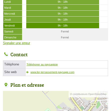
Lundi
9h - 18h
Mardi
9h - 18h
Mercredi
9h - 18h
Jeudi
9h - 18h
Vendredi
9h - 18h
Samedi
Fermé
Dimanche
Fermé
Signaler une erreur
Contact
Téléphone
Téléphoner au paysagiste
Site web
www.lor-terrassement-paysage.com
Plan et adresse
© contributeurs OpenStreetMap