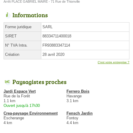
Arrêt PLACE GABRIEL MAIRE - 71 Rue de Thionville
Informations
Forme juridique
SARL
SIRET
88334711400018
N° TVA Intra.
FR93883347114
Création
28 avril 2020
C'est votre entreprise ?
Paysagistes proches
Jardi Espace Vert
Ferrero Bois
Rue de la Forêt
Havange
1.1 km
3.1 km
Ouvert jusqu'à 17h30
Crea-paysage Environnement
Fensch Jardin
Escherange
Fontoy
4 km
4.4 km