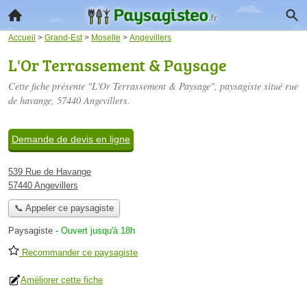
Accueil
>
Grand-Est
>
Moselle
>
Angevillers
L'Or Terrassement & Paysage
Cette fiche présente "L'Or Terrassement & Paysage", paysagiste situé
rue
de havange
, 57440 Angevillers.
Demande de devis en ligne
539 Rue de Havange
57440 Angevillers
📞 Appeler ce paysagiste
Paysagiste
-
Ouvert jusqu'à 18h
Recommander ce paysagiste
Améliorer cette fiche