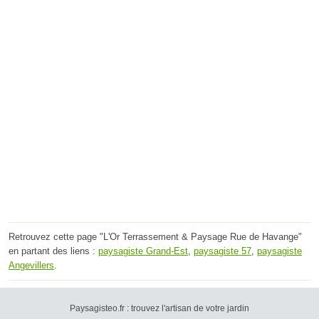
Retrouvez cette page "L'Or Terrassement & Paysage Rue de Havange"
en partant des liens :
paysagiste Grand-Est
,
paysagiste 57
,
paysagiste
Angevillers
.
Paysagisteo.fr : trouvez l'artisan de votre jardin