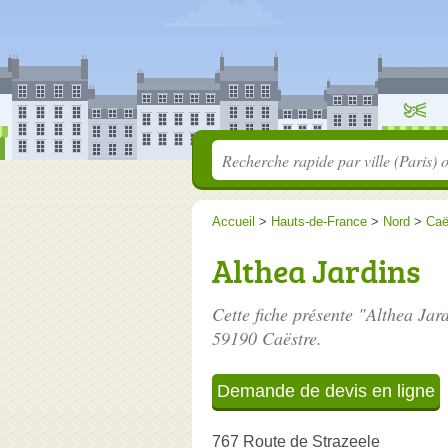
Accueil
>
Hauts-de-France
>
Nord
>
Caë
Althea Jardins
Cette fiche présente "Althea Jar
59190 Caëstre.
Demande de devis en ligne
767 Route de Strazeele