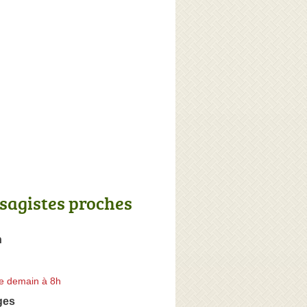
sagistes proches
h
e demain à 8h
ges