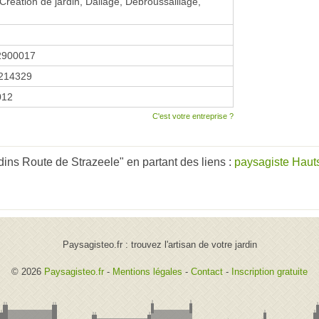
 Création de jardin, Dallage, Débroussaillage,
2900017
214329
2012
C'est votre entreprise ?
dins Route de Strazeele" en partant des liens :
paysagiste Haut
Paysagisteo.fr : trouvez l'artisan de votre jardin
© 2026
Paysagisteo.fr
-
Mentions légales
-
Contact
-
Inscription gratuite