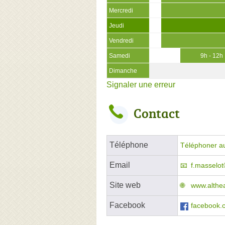
Mercredi
Jeudi
Vendredi
Samedi
9h - 12h
Dimanche
Signaler une erreur
Contact
Téléphone
Téléphoner a
Email
f.masselot
Site web
www.althea
Facebook
facebook.c