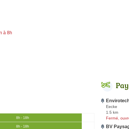
n à 8h
Pay
Envirotec
Eecke
1.5 km
Fermé, ouvr
8h - 18h
BV Paysa
8h - 18h