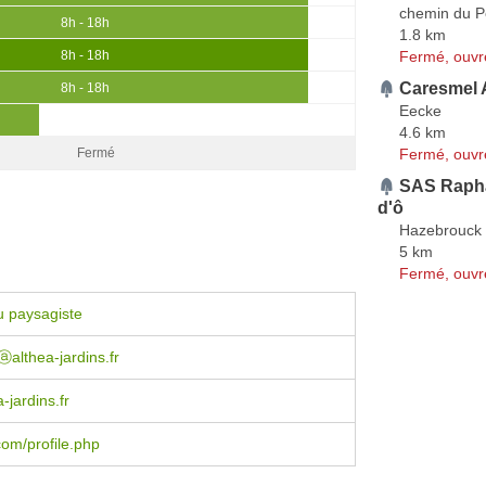
chemin du P
8h - 18h
1.8 km
Fermé, ouvr
8h - 18h
Caresmel 
8h - 18h
Eecke
4.6 km
Fermé, ouvr
Fermé
SAS Raphaë
d'ô
Hazebrouck
5 km
Fermé, ouvr
u paysagiste
ⓐalthea-jardins.fr
-jardins.fr
om/profile.php