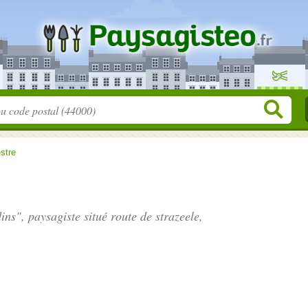
stre
dins", paysagiste situé
route de strazeele
,