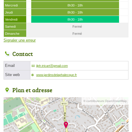
Mercredi
8h30 - 18h
Jeudi
8h30 - 18h
Vendredi
8h30 - 18h
Samedi
Fermé
Dimanche
Fermé
Signaler une erreur
Contact
Email
jlph.tricartⓐgmail.com
Site web
www.jardinsdelaphalecque.fr
Plan et adresse
© contributeurs OpenStreetMap