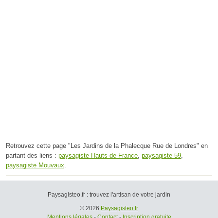
Retrouvez cette page "Les Jardins de la Phalecque Rue de Londres" en
partant des liens :
paysagiste Hauts-de-France
,
paysagiste 59
,
paysagiste Mouvaux
.
Paysagisteo.fr : trouvez l'artisan de votre jardin
© 2026
Paysagisteo.fr
Mentions légales
-
Contact
-
Inscription gratuite