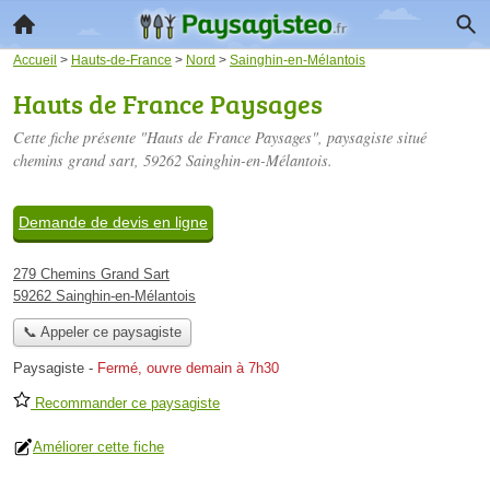
Accueil
>
Hauts-de-France
>
Nord
>
Sainghin-en-Mélantois
Hauts de France Paysages
Cette fiche présente "Hauts de France Paysages", paysagiste situé
chemins grand sart
, 59262 Sainghin-en-Mélantois.
Demande de devis en ligne
279 Chemins Grand Sart
59262 Sainghin-en-Mélantois
📞 Appeler ce paysagiste
Paysagiste
-
Fermé, ouvre demain à 7h30
Recommander ce paysagiste
Améliorer cette fiche