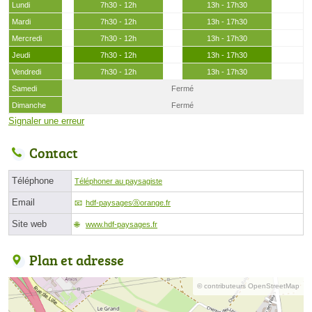
Lundi
7h30 - 12h
13h - 17h30
Mardi
7h30 - 12h
13h - 17h30
Mercredi
7h30 - 12h
13h - 17h30
Jeudi
7h30 - 12h
13h - 17h30
Vendredi
7h30 - 12h
13h - 17h30
Samedi
Fermé
Dimanche
Fermé
Signaler une erreur
Contact
Téléphone
Téléphoner au paysagiste
Email
hdf-paysagesⓐorange.fr
Site web
www.hdf-paysages.fr
Plan et adresse
© contributeurs OpenStreetMap