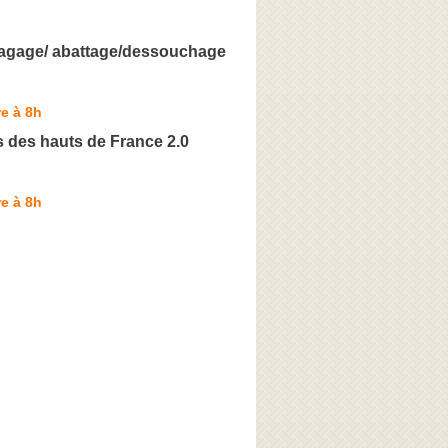
lagage/ abattage/dessouchage
e à 8h
s des hauts de France 2.0
e à 8h