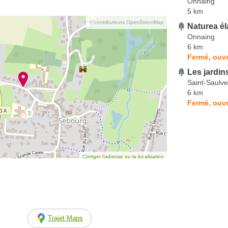
Onnaing
5 km
© contributeurs OpenStreetMap
Naturea é
Onnaing
6 km
Fermé, ouvr
Les jardin
Saint-Saulve
6 km
Fermé, ouvr
Corriger l’adresse ou la localisation
Trajet Maps