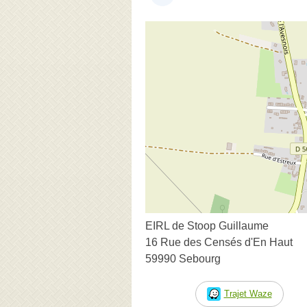
EIRL de Stoop Guillaume
16 Rue des Censés d'En Haut
59990 Sebourg
Trajet Waze