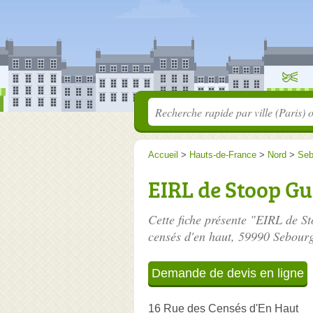
Accueil
>
Hauts-de-France
>
Nord
>
Seb
EIRL de Stoop G
Cette fiche présente "EIRL de S
censés d'en haut
, 59990 Sebour
Demande de devis en ligne
16 Rue des Censés d'En Haut