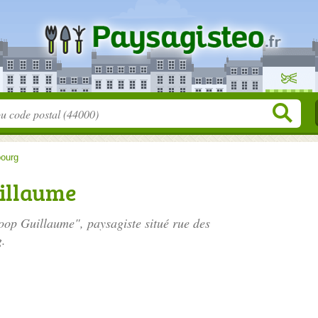
ourg
uillaume
toop Guillaume", paysagiste situé
rue des
g.