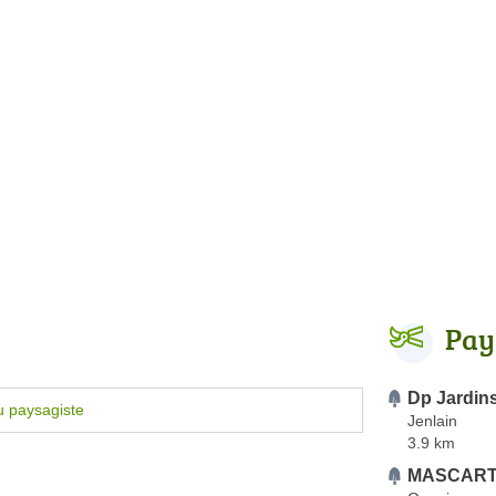
Pay
Dp Jardin
u paysagiste
Jenlain
3.9 km
MASCART C