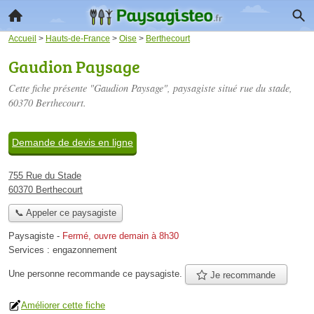
Accueil
>
Hauts-de-France
>
Oise
>
Berthecourt
Gaudion Paysage
Cette fiche présente "Gaudion Paysage", paysagiste situé
rue du stade
,
60370 Berthecourt.
Demande de devis en ligne
755 Rue du Stade
60370 Berthecourt
📞 Appeler ce paysagiste
Paysagiste
-
Fermé, ouvre demain à 8h30
Services :
engazonnement
Une personne
recommande
ce paysagiste.
Je recommande
Améliorer cette fiche