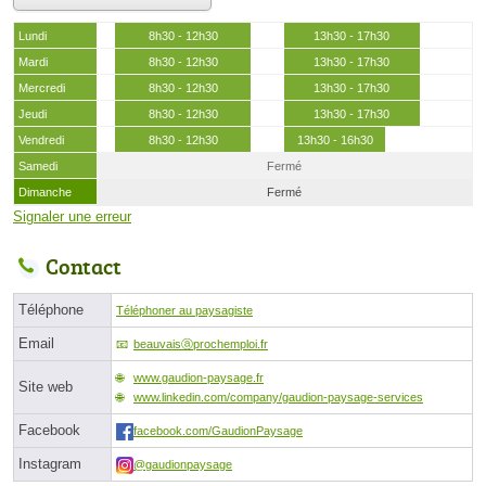
Lundi
8h30 - 12h30
13h30 - 17h30
Mardi
8h30 - 12h30
13h30 - 17h30
Mercredi
8h30 - 12h30
13h30 - 17h30
Jeudi
8h30 - 12h30
13h30 - 17h30
Vendredi
8h30 - 12h30
13h30 - 16h30
Samedi
Fermé
Dimanche
Fermé
Signaler une erreur
Contact
Téléphone
Téléphoner au paysagiste
Email
beauvaisⓐprochemploi.fr
www.gaudion-paysage.fr
Site web
www.linkedin.com/company/gaudion-paysage-services
Facebook
facebook.com/GaudionPaysage
Instagram
@gaudionpaysage