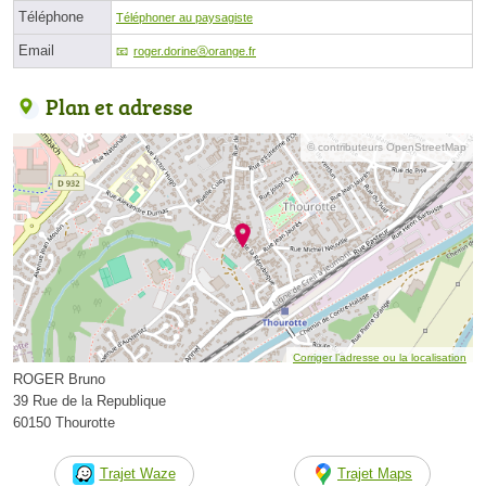
Téléphone
Téléphoner au paysagiste
Email
roger.dorineⓐorange.fr
Plan et adresse
© contributeurs OpenStreetMap
Corriger l’adresse ou la localisation
ROGER Bruno
39 Rue de la Republique
60150 Thourotte
Trajet Waze
Trajet Maps