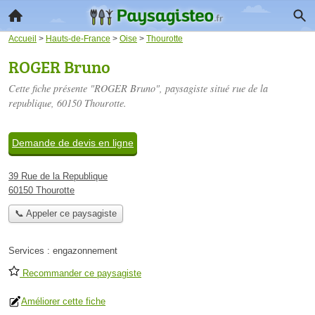
Accueil
>
Hauts-de-France
>
Oise
>
Thourotte
ROGER Bruno
Cette fiche présente "ROGER Bruno", paysagiste situé
rue de la
republique
, 60150 Thourotte.
Demande de devis en ligne
39 Rue de la Republique
60150 Thourotte
📞 Appeler ce paysagiste
Services :
engazonnement
Recommander ce paysagiste
Améliorer cette fiche