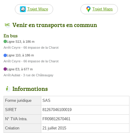
Trajet Waze
Trajet Maps
Venir en transports en commun
En bus
Ligne S13, à 186 m
Arrêt Ceyre - 66 impasse de la Charot
Ligne 110, à 186 m
Arrêt Ceyre - 66 impasse de la Charot
Ligne E3, à 677 m
Arrêt Aubiat - 3 rue de Châteaugay
Informations
Forme juridique
SAS
SIRET
81267046100019
N° TVA Intra.
FR09812670461
Création
21 juillet 2015