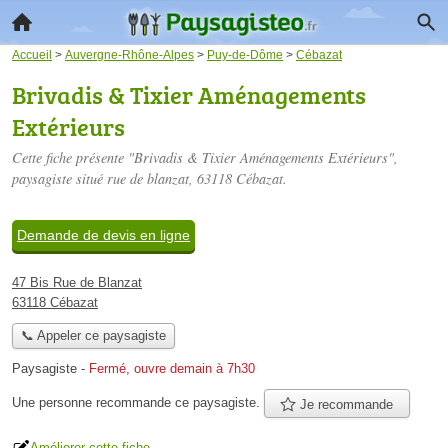
Accueil
>
Auvergne-Rhône-Alpes
>
Puy-de-Dôme
>
Cébazat
Brivadis & Tixier Aménagements
Extérieurs
Cette fiche présente "Brivadis & Tixier Aménagements Extérieurs",
paysagiste situé
rue de blanzat
, 63118 Cébazat.
Demande de devis en ligne
47 Bis Rue de Blanzat
63118 Cébazat
📞 Appeler ce paysagiste
Paysagiste
-
Fermé, ouvre demain à 7h30
Une personne
recommande
ce paysagiste.
Je recommande
Améliorer cette fiche