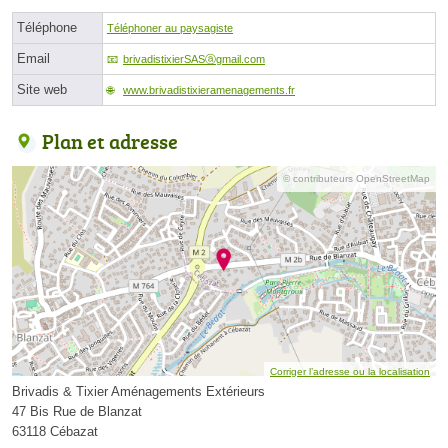
Téléphone
Téléphoner au paysagiste
Email
brivadistixierSASⓐgmail.com
Site web
www.brivadistixieramenagements.fr
Plan et adresse
© contributeurs OpenStreetMap
Corriger l’adresse ou la localisation
Brivadis & Tixier Aménagements Extérieurs
47 Bis Rue de Blanzat
63118 Cébazat