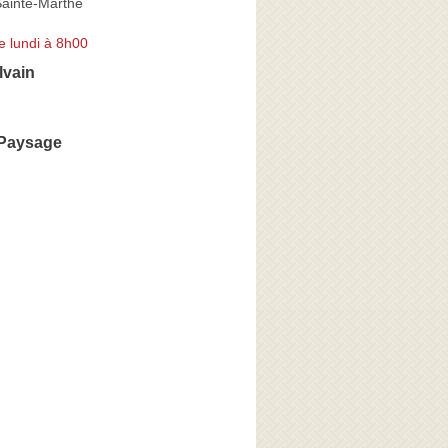
ainte-Marthe
e lundi à 8h00
vain
 Paysage