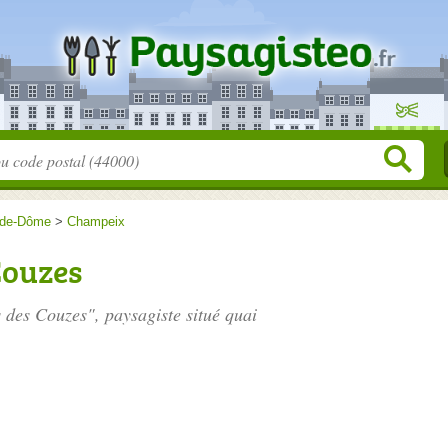
-de-Dôme
>
Champeix
Couzes
s des Couzes", paysagiste situé
quai