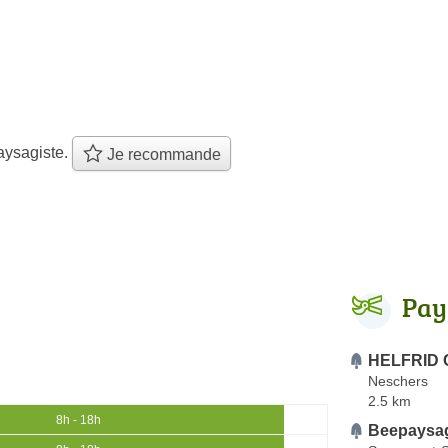
aysagiste.
Je recommande
Pay
HELFRID 
Neschers
2.5 km
8h - 18h
Beepaysa