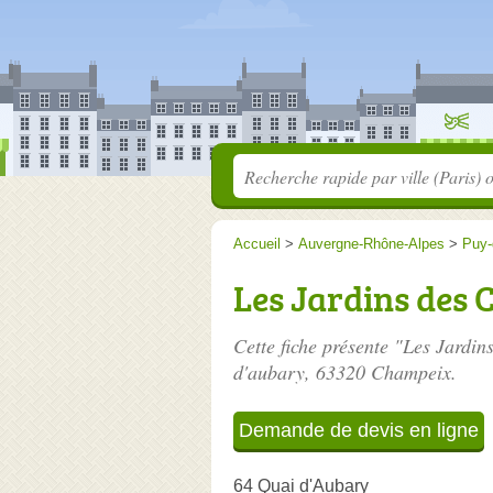
Accueil
>
Auvergne-Rhône-Alpes
>
Puy
Les Jardins des 
Cette fiche présente "Les Jardin
d'aubary
, 63320 Champeix.
Demande de devis en ligne
64 Quai d'Aubary