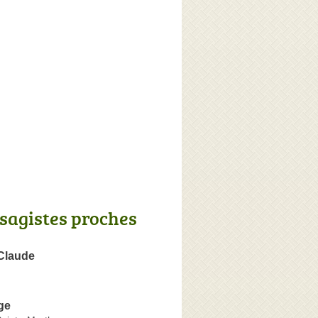
sagistes proches
Claude
ge