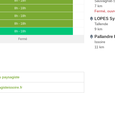
Sauvagnat-S
8h - 18h
7 km
8h - 18h
Fermé, ouvr
8h - 18h
LOPES Syl
Tallende
8h - 18h
9 km
8h - 18h
Pallandre
Fermé
Issoire
11 km
u paysagiste
isteissoire.fr