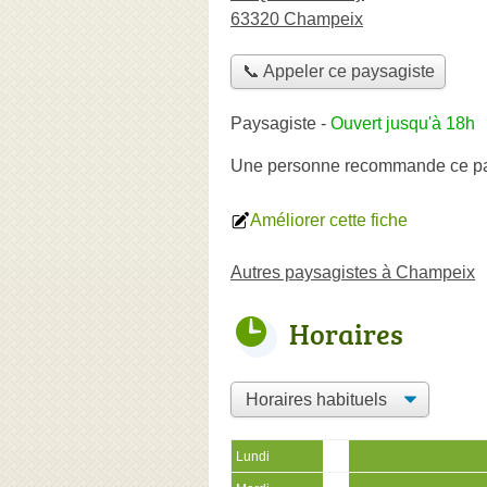
63320 Champeix
📞 Appeler ce paysagiste
Paysagiste
-
Ouvert jusqu'à 18h
Une personne
recommande
ce p
Améliorer cette fiche
Autres paysagistes à Champeix
Horaires
Lundi