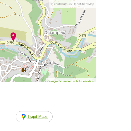
© contributeurs OpenStreetMap
Corriger l’adresse ou la localisation
Trajet Maps