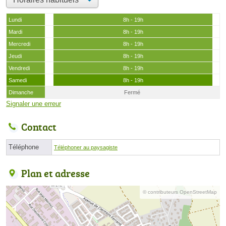
Lundi
8h - 19h
Mardi
8h - 19h
Mercredi
8h - 19h
Jeudi
8h - 19h
Vendredi
8h - 19h
Samedi
8h - 19h
Dimanche
Fermé
Signaler une erreur
Contact
Téléphone
Téléphoner au paysagiste
Plan et adresse
© contributeurs OpenStreetMap