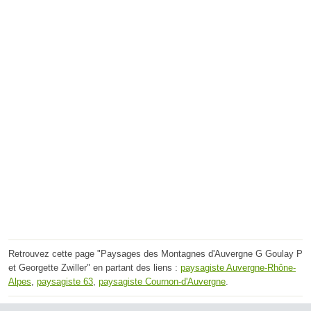
Retrouvez cette page "Paysages des Montagnes d'Auvergne G Goulay P
et Georgette Zwiller" en partant des liens :
paysagiste Auvergne-Rhône-
Alpes
,
paysagiste 63
,
paysagiste Cournon-d'Auvergne
.