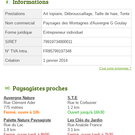
Informations
Prestations
Art topiaire, Débroussaillage, Taille de haie, Tonte
Nom commercial
Paysages des Montagnes d'Auvergne G Goulay
Forme juridique
Entrepreneur individuel
SIRET
79919734800011
N° TVA Intra.
FR85799197348
Création
1 janvier 2014
C'est votre entreprise ?
Paysagistes proches
Auvergne Nature
S.T.E
Rue Clément Ader
Rue le Corbusier
775 mètres
1.2 km
Fermé, ouvre à 10h
Ouvert jusqu'à 16h30
Palette Nature Paysagiste
Les Clés du Jardin
Rue du Lac
Rue Anatole France
1.8 km
3.1 km
Fermé, ouvre lundi à 8h00
Fermé, ouvre lundi à 7h30