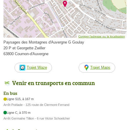
Corriger l’adresse ou la localisation
Paysages des Montagnes d'Auvergne G Goulay
20 P et Georgette Zwiller
63800 Cournon-d'Auvergne
Trajet Waze
Trajet Maps
Venir en transports en commun
En bus
Ligne S15, à 167 m
Arrêt Poëlade - 125 route de Clermont-Ferrand
Ligne C, à 370 m
Arrêt Germaine Tillion - 6 rue Victor Schoelcher