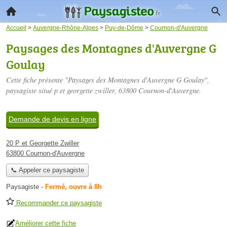
Accueil
>
Auvergne-Rhône-Alpes
>
Puy-de-Dôme
>
Cournon-d'Auvergne
Paysages des Montagnes d'Auvergne G
Goulay
Cette fiche présente "Paysages des Montagnes d'Auvergne G Goulay",
paysagiste situé
p et georgette zwiller
, 63800 Cournon-d'Auvergne.
Demande de devis en ligne
20 P et Georgette Zwiller
63800 Cournon-d'Auvergne
📞 Appeler ce paysagiste
Paysagiste
-
Fermé, ouvre à 8h
Recommander ce paysagiste
Améliorer cette fiche