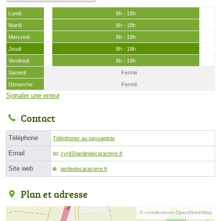
Lundi
8h - 18h
Mardi
8h - 18h
Mercredi
8h - 18h
Jeudi
8h - 18h
Vendredi
8h - 18h
Samedi
Fermé
Dimanche
Fermé
Signaler une erreur
Contact
Téléphone
Téléphoner au paysagiste
Email
cyrilⓐjardindecaractere.fr
Site web
jardindecaractere.fr
Plan et adresse
© contributeurs OpenStreetMap