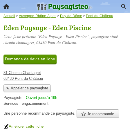
Accueil
>
Auvergne-Rhône-Alpes
>
Puy-de-Dôme
>
Pont-du-Château
Eden Paysage - Eden Piscine
Cette fiche présente "Eden Paysage - Eden Piscine", paysagiste situé
chemin chantagret
, 63430 Pont-du-Château.
Demande de devis en ligne
31 Chemin Chantagret
63430 Pont-du-Château
📞 Appeler ce paysagiste
Paysagiste
-
Ouvert jusqu'à 19h
Services :
engazonnement
Une personne
recommande
ce paysagiste.
Je recommande
Améliorer cette fiche