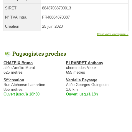
SIRET
88487038700013
N° TVA Intra.
FR48884870387
Création
25 juin 2020
C'est votre entreprise ?
Paysagistes proches
CHAZEIX Bruno
EI RABRET Anthony
allée Amélie Murat
chemin des Vioux
625 mètres
655 mètres
Sft'creation
Verdalia Paysage
Rue Alphonse Lamartine
Allée Georges Guingouin
855 mètres
1.6 km
Ouvert jusqu'à 18h30
Ouvert jusqu'à 18h