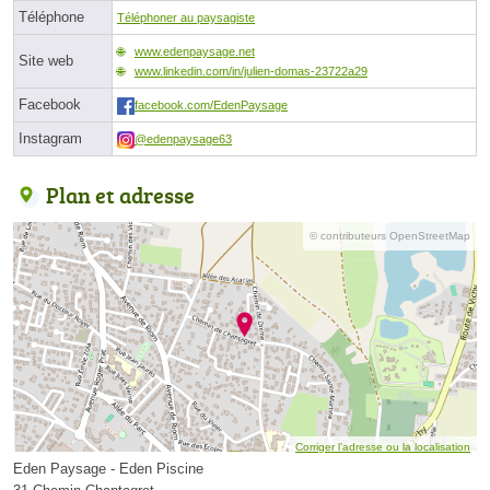
Téléphone
Téléphoner au paysagiste
www.edenpaysage.net
Site web
www.linkedin.com/in/julien-domas-23722a29
Facebook
facebook.com/EdenPaysage
Instagram
@edenpaysage63
Plan et adresse
© contributeurs OpenStreetMap
Corriger l’adresse ou la localisation
Eden Paysage - Eden Piscine