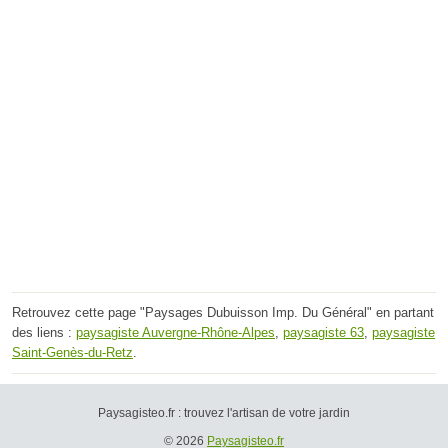
Retrouvez cette page "Paysages Dubuisson Imp. Du Général" en partant
des liens :
paysagiste Auvergne-Rhône-Alpes
,
paysagiste 63
,
paysagiste
Saint-Genès-du-Retz
.
Paysagisteo.fr : trouvez l'artisan de votre jardin
© 2026
Paysagisteo.fr