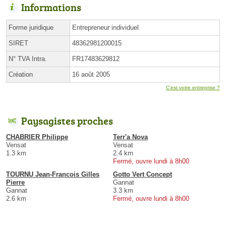
Informations
Forme juridique
Entrepreneur individuel
SIRET
48362981200015
N° TVA Intra.
FR17483629812
Création
16 août 2005
C'est votre entreprise ?
Paysagistes proches
CHABRIER Philippe
Terr'a Nova
Vensat
Vensat
1.3 km
2.4 km
Fermé, ouvre lundi à 8h00
TOURNU Jean-Francois Gilles
Gotto Vert Concept
Pierre
Gannat
Gannat
3.3 km
2.6 km
Fermé, ouvre lundi à 8h00