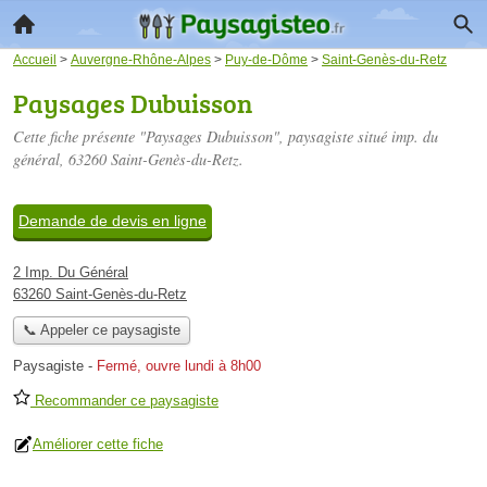
Accueil
>
Auvergne-Rhône-Alpes
>
Puy-de-Dôme
>
Saint-Genès-du-Retz
Paysages Dubuisson
Cette fiche présente "Paysages Dubuisson", paysagiste situé
imp. du
général
, 63260 Saint-Genès-du-Retz.
Demande de devis en ligne
2 Imp. Du Général
63260 Saint-Genès-du-Retz
📞 Appeler ce paysagiste
Paysagiste
-
Fermé, ouvre lundi à 8h00
Recommander ce paysagiste
Améliorer cette fiche