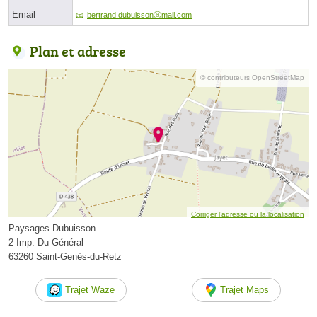
Email
bertrand.dubuissonⓐmail.com
Plan et adresse
© contributeurs OpenStreetMap
Corriger l’adresse ou la localisation
Paysages Dubuisson
2 Imp. Du Général
63260 Saint-Genès-du-Retz
Trajet Waze
Trajet Maps