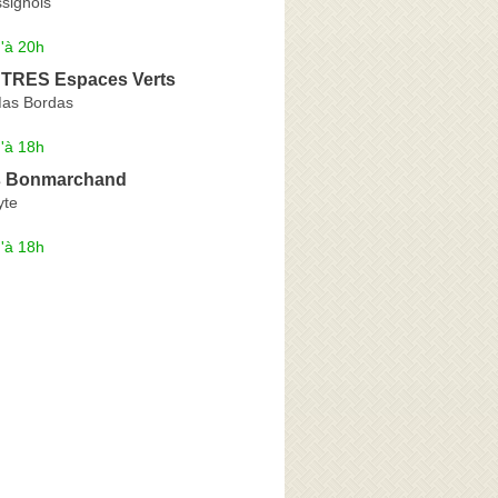
signols
'à 20h
TRES Espaces Verts
Mas Bordas
'à 18h
s Bonmarchand
yte
'à 18h