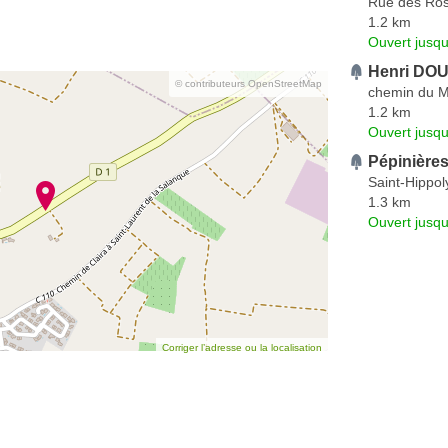
Rue des Ros
1.2 km
Ouvert jusqu
Henri DOU
© contributeurs OpenStreetMap
chemin du 
1.2 km
Ouvert jusqu
Pépinière
Saint-Hippol
1.3 km
Ouvert jusqu
Corriger l’adresse ou la localisation