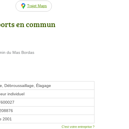
Trajet Maps
ports en commun
emin du Mas Bordas
ire, Débroussaillage, Élagage
eur individuel
7600027
208876
e 2001
C'est votre entreprise ?