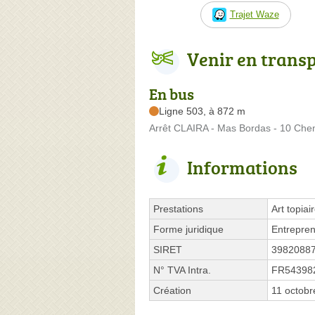
Trajet Waze
Venir en trans
En bus
Ligne 503, à 872 m
Arrêt CLAIRA - Mas Bordas - 10 Ch
Informations
Prestations
Art topia
Forme juridique
Entrepren
SIRET
3982088
N° TVA Intra.
FR54398
Création
11 octobr