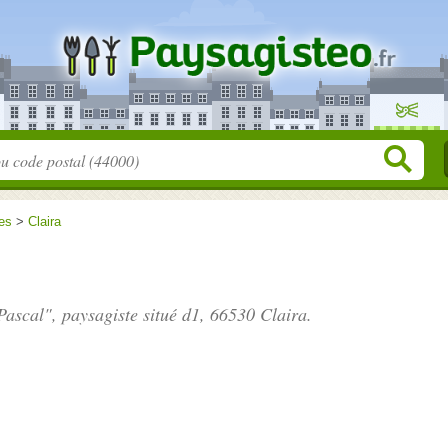
es
>
Claira
ascal", paysagiste situé
d1
, 66530 Claira.