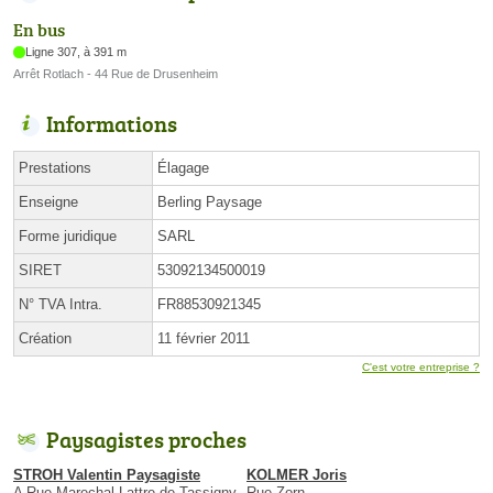
En bus
Ligne 307, à 391 m
Arrêt Rotlach - 44 Rue de Drusenheim
Informations
Prestations
Élagage
Enseigne
Berling Paysage
Forme juridique
SARL
SIRET
53092134500019
N° TVA Intra.
FR88530921345
Création
11 février 2011
C'est votre entreprise ?
Paysagistes proches
STROH Valentin Paysagiste
KOLMER Joris
A Rue Marechal Lattre de Tassigny
Rue Zorn