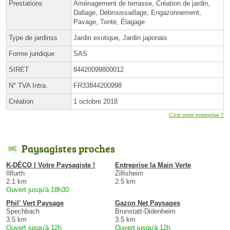
Prestations
Aménagement de terrasse, Création de jardin,
Dallage, Débroussaillage, Engazonnement,
Pavage, Tonte, Élagage
Type de jardinss
Jardin exotique, Jardin japonais
Forme juridique
SAS
SIRET
84420099800012
N° TVA Intra.
FR33844200998
Création
1 octobre 2018
C'est votre entreprise ?
Paysagistes proches
K-DÉCO | Votre Paysagiste !
Entreprise la Main Verte
Illfurth
Zillisheim
2.1 km
2.5 km
Ouvert jusqu'à 18h30
Phil' Vert Paysage
Gazon Net Paysages
Spechbach
Brunstatt-Didenheim
3.5 km
3.5 km
Ouvert jusqu'à 12h
Ouvert jusqu'à 12h