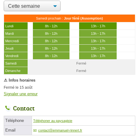
Samedi prochain :
Jour férié (Assomption)
Lundi
8h - 12h
13h - 17h
Mardi
8h - 12h
13h - 17h
Mercredi
8h - 12h
13h - 17h
Jeudi
8h - 12h
13h - 17h
Vendredi
8h - 12h
13h - 17h
Samedi
Fermé
(15 août)
Dimanche
Fermé
Fermé le 15 août
Signaler une erreur
Contact
Téléphone
Téléphoner au paysagiste
Email
contactⓐemmanuel-rinnert.fr