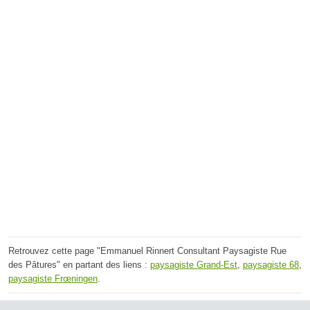
Retrouvez cette page "Emmanuel Rinnert Consultant Paysagiste Rue
des Pâtures" en partant des liens :
paysagiste Grand-Est
,
paysagiste 68
,
paysagiste Frœningen
.