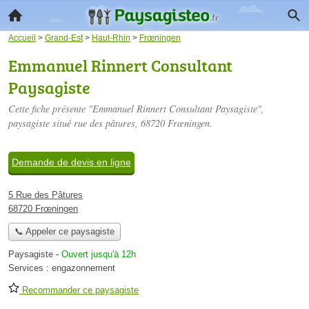
Accueil
>
Grand-Est
>
Haut-Rhin
>
Frœningen
Emmanuel Rinnert Consultant
Paysagiste
Cette fiche présente "Emmanuel Rinnert Consultant Paysagiste",
paysagiste situé
rue des pâtures
, 68720 Frœningen.
Demande de devis en ligne
5 Rue des Pâtures
68720 Frœningen
📞 Appeler ce paysagiste
Paysagiste
-
Ouvert jusqu'à 12h
Services :
engazonnement
Recommander ce paysagiste