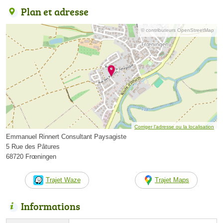
Plan et adresse
© contributeurs OpenStreetMap
Corriger l’adresse ou la localisation
Emmanuel Rinnert Consultant Paysagiste
5 Rue des Pâtures
68720 Frœningen
Trajet Waze
Trajet Maps
Informations