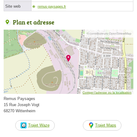
Site web
remus-paysages.fr
Plan et adresse
© contributeurs OpenStreetMap
Corriger l’adresse ou la localisation
Remus Paysages
15 Rue Joseph Vogt
68270 Wittenheim
Trajet Waze
Trajet Maps