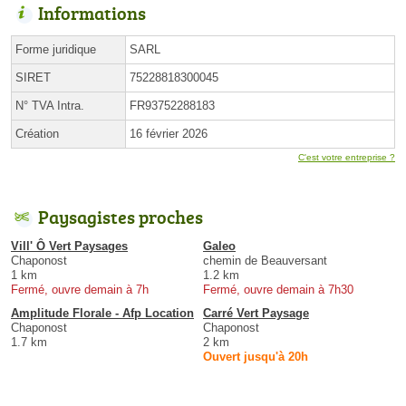
Informations
Forme juridique
SARL
SIRET
75228818300045
N° TVA Intra.
FR93752288183
Création
16 février 2026
C'est votre entreprise ?
Paysagistes proches
Vill' Ô Vert Paysages
Galeo
Chaponost
chemin de Beauversant
1 km
1.2 km
Fermé, ouvre demain à 7h
Fermé, ouvre demain à 7h30
Amplitude Florale - Afp Location
Carré Vert Paysage
Chaponost
Chaponost
1.7 km
2 km
Ouvert jusqu'à 20h