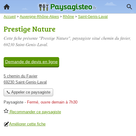
Accueil
>
Auvergne-Rhône-Alpes
>
Rhône
>
Saint-Genis-Laval
Prestige Nature
Cette fiche présente "Prestige Nature", paysagiste situé
chemin du favier
,
69230 Saint-Genis-Laval.
Demande de devis en ligne
5 chemin du Favier
69230 Saint-Genis-Laval
📞 Appeler ce paysagiste
Paysagiste
-
Fermé, ouvre demain à 7h30
Recommander ce paysagiste
Améliorer cette fiche