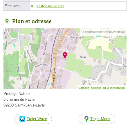
Site web
prestige-nature.com
Plan et adresse
© contributeurs OpenStreetMap
Corriger l’adresse ou la localisation
Prestige Nature
5 chemin du Favier
69230 Saint-Genis-Laval
Trajet Waze
Trajet Maps